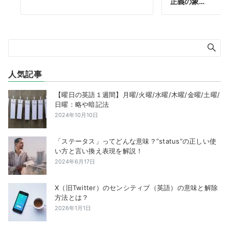
正義の象…
人気記事
【曜日の英語１週間】月曜/火曜/水曜/木曜/金曜/土曜/
日曜：略や暗記法
2024年10月10日
「ステータス」ってどんな意味？”status”の正しい使
い方と言い換え表現を解説！
2024年6月17日
X（旧Twitter）のセンシティブ（英語）の意味と解除
方法とは？
2026年1月1日