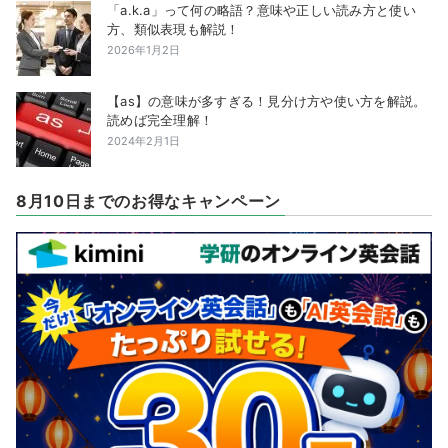
「a.k.a」って何の略語？意味や正しい読み方と使い
方、類似表現も解説！
2026年1月2日
【as】の意味が多すぎる！見分け方や使い方を解説。
読めば完全理解！
2024年2月1日
8月10日までのお得なキャンペーン