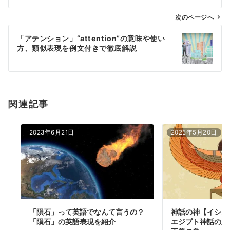
ビ
ゲ
次のページへ
ー
「アテンション」“attention”の意味や使い
シ
方、類似表現を例文付きで徹底解説
ョ
ン
関連記事
2023年6月21日
2025年5月20日
「隕石」って英語でなんて言うの？
神話の神【イシス
「隕石」の英語表現を紹介
エジプト神話の主