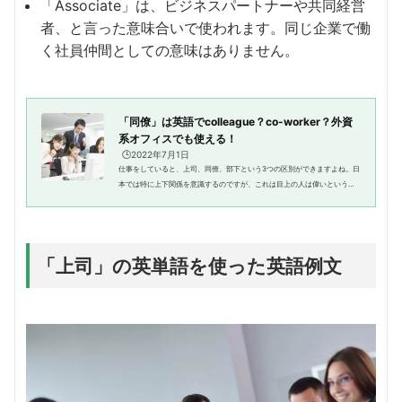
「Associate」は、ビジネスパートナーや共同経営
者、と言った意味合いで使われます。同じ企業で働
く社員仲間としての意味はありません。
「同僚」は英語でcolleague？co-worker？外資
系オフィスでも使える！
🕒️2022年7月1日
仕事をしていると、上司、同僚、部下という3つの区別ができますよね。日
本では特に上下関係を意識するのですが、これは目上の人は偉いという文
化や、敬語という相手を敬うための言葉があるためだと言われています。
今回は、その中の「同僚」とい...
「上司」の英単語を使った英語例文