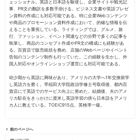
ェッショナル。英語と日本語を駆使し、企業サイトや観光記
事、PR文の翻訳を多数手掛ける。ビジネス文書や英語プレゼ
ン資料の作成にも対応可能である。特に企業Webコンテンツ
や商品のプロモーション資料作成において、的確な情報を伝
えることを重視している。ライティングでは、グルメ、旅
行、ファッション、イベント関連などの分野で多くの記事を
執筆し、商品のコンセプト作成やPR文の構成にも経験があ
る。百貨店で販売統括を務め、店舗のWebページやイベント
告知のコンテンツ制作も行っていた。この経験を生かし、外
国人対応やオンラインショップ運営にも対応可能である。
幼少期から英語に興味があり、アメリカの大学へ1年交換留学
し英語力を磨く。早稲田大学院政治学修士号取得後、都内百
貨店にて英語でのサービス向上に努めた。結婚後、夫のアメ
リカ駐在をきっかけに渡米し英語学習の傍ら日本語をアメリ
カ人に教えている。TOEIC915点。英検準一級。
前のページへ
投