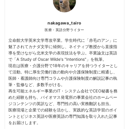
nakagawa_tairo
医療・英語分野ライター
立命館大学英米文学専攻卒業。学生時代に「赤毛のアン」に
魅了されてカナダ文学に傾倒し、ネイティブ教授から直接指
導を受けながら北米文学の表現技法を学ぶ。卒業論文は英語
で「A Study of Oscar Wilde's "Intentions"」を執筆。
現在は医療・介護分野で18年のキャリアを持つライターとし
て活動。特に厚生労働行政の動向や介護保険制度に精通し、
医師・看護師向け専門コラムや介護保険制度の解説記事の執
筆・監修など、多数手がける。
再生可能エネルギー事業のIT・システム会社でCEO秘書を務
めた経験も持ち、バイオマス発電所の事業会社のホームペー
ジコンテンツの英訳など、専門性の高い実務翻訳も担当。
医療現場と企業での経験を活かし、実践的な英語学習のポイ
ントとビジネス英語や医療英語の専門知識を取り入れた記事
をお届けします。