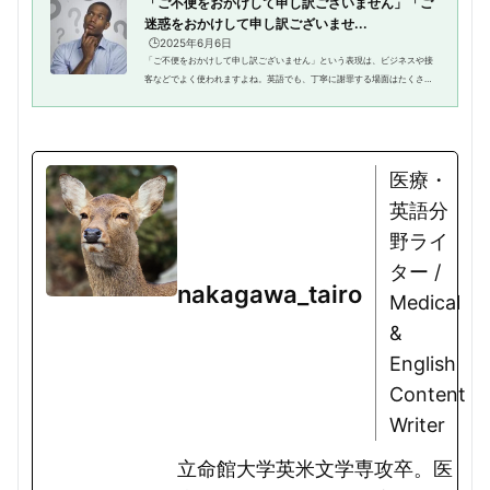
「ご不便をおかけして申し訳ございません」「ご
迷惑をおかけして申し訳ございませ...
🕒️2025年6月6日
「ご不便をおかけして申し訳ございません」という表現は、ビジネスや接
客などでよく使われますよね。英語でも、丁寧に謝罪する場面はたくさん
あります。しかし、英語で「申し訳ございません」や「ご不便をおかけし
て」という表現をどう言えばい...
医療・
英語分
野ライ
ター /
nakagawa_tairo
Medical
&
English
Content
Writer
立命館大学英米文学専攻卒。医