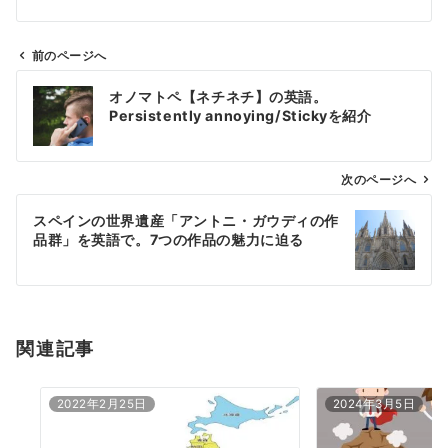
前のページへ
投
オノマトペ【ネチネチ】の英語。
稿
Persistently annoying/Stickyを紹介
ナ
ビ
ゲ
次のページへ
ー
スペインの世界遺産「アントニ・ガウディの作
シ
品群」を英語で。7つの作品の魅力に迫る
ョ
ン
関連記事
2022年2月25日
2024年3月5日