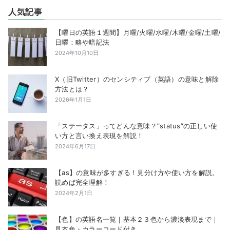
人気記事
【曜日の英語１週間】月曜/火曜/水曜/木曜/金曜/土曜/
日曜：略や暗記法
2024年10月10日
X（旧Twitter）のセンシティブ（英語）の意味と解除
方法とは？
2026年1月1日
「ステータス」ってどんな意味？”status”の正しい使
い方と言い換え表現を解説！
2024年6月17日
【as】の意味が多すぎる！見分け方や使い方を解説。
読めば完全理解！
2024年2月1日
【色】の英語名一覧｜基本２３色から濃淡表現まで｜
見本色・カラーコード付き