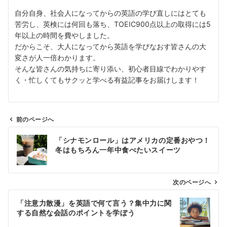
自分自身、社会人になってからの英語の学び直しにはとても
苦労し、英検には何回も落ち、TOEIC900点以上の取得には5
年以上の時間を費やしました。
だからこそ、大人になってから英語を学びなおす皆さんの大
変さが人一倍わかります。
そんな皆さんの気持ちに寄り添い、初心者目線でわかりやす
く・忙しくてもサクッと学べる有益記事をお届けします！
前のページへ
投
「シナモンロール」はアメリカの定番おやつ！
稿
冬はもちろん一年中食べたいスイーツ
ナ
ビ
ゲ
次のページへ
ー
「注意力散漫」を英語で何て言う？集中力に関
シ
する自然な会話のポイントを学ぼう
ョ