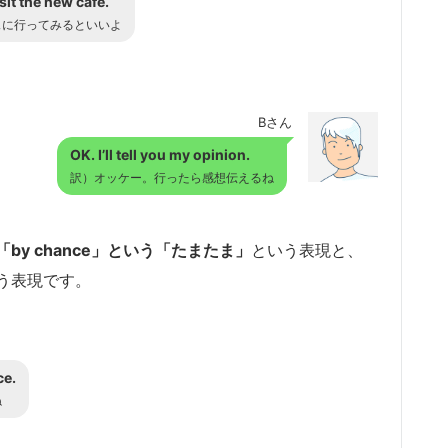
sit the new cafe.
ェに行ってみるといいよ
Bさん
OK. I’ll tell you my opinion.
訳）オッケー。行ったら感想伝えるね
「by chance」という「たまたま」
という表現と、
う表現です。
ce.
ね