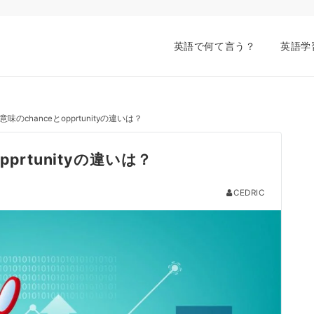
英語で何て言う？
英語学
のchanceとopprtunityの違いは？
prtunityの違いは？
CEDRIC