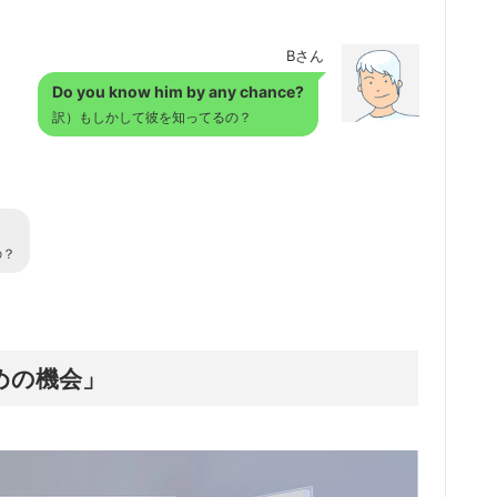
Bさん
Do you know him by any chance?
訳）もしかして彼を知ってるの？
の？
ための機会」