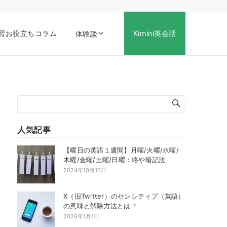
習お役立ちコラム
Kimini英会話
体験談
人気記事
【曜日の英語１週間】月曜/火曜/水曜/
木曜/金曜/土曜/日曜：略や暗記法
2024年10月10日
X（旧Twitter）のセンシティブ（英語）
の意味と解除方法とは？
2026年1月1日