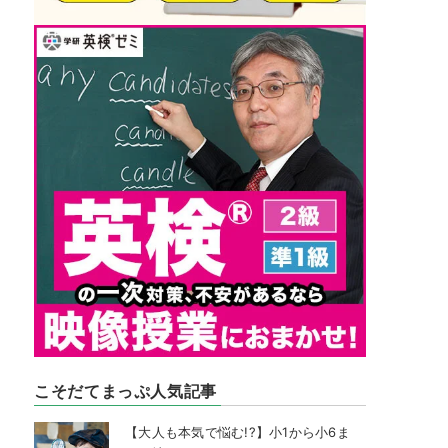
こそだてまっぷ人気記事
【大人も本気で悩む!?】小1から小6ま