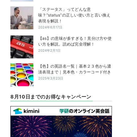
「ステータス」ってどんな意
味？”status”の正しい使い方と言い換え
表現を解説！
2024年6月17日
【as】の意味が多すぎる！見分け方や使
い方を解説。読めば完全理解！
2024年2月1日
【色】の英語名一覧｜基本２３色から濃
淡表現まで｜見本色・カラーコード付き
2025年3月23日
8月10日までのお得なキャンペーン