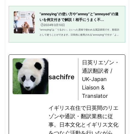
“annoying”の使い方や“annoy”と“annoyed”の違
いを例文付きで解説！相手にうまく不...
🕒️2024年3月10日
“annoying”は「うるさい」といった意味で使われる英語表現です。形容詞
として使うことができます。日常的に使用される“annoying”ですが「よく
使い方や意味が分からない。」と悩んでいる方も多いのではないでしょう
か？そこで「“annoying”につい...
日英リエゾン・
通訳翻訳者 /
sachifre
UK-Japan
Liaison &
Translator
イギリス在住で日英間のリエ
ゾンや通訳・翻訳業務に従
事。日本文化とイギリス文化
をつなぐ活動を行いながら、