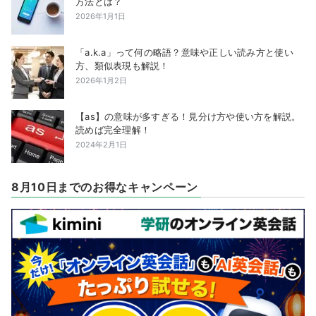
方法とは？
2026年1月1日
「a.k.a」って何の略語？意味や正しい読み方と使い
方、類似表現も解説！
2026年1月2日
【as】の意味が多すぎる！見分け方や使い方を解説。
読めば完全理解！
2024年2月1日
8月10日までのお得なキャンペーン