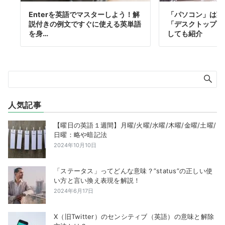
Enterを英語でマスターしよう！解
「パソコン」は英
説付きの例文ですぐに使える英単語
「デスクトップ」
を身…
しても紹介
人気記事
【曜日の英語１週間】月曜/火曜/水曜/木曜/金曜/土曜/
日曜：略や暗記法
2024年10月10日
「ステータス」ってどんな意味？”status”の正しい使
い方と言い換え表現を解説！
2024年6月17日
X（旧Twitter）のセンシティブ（英語）の意味と解除