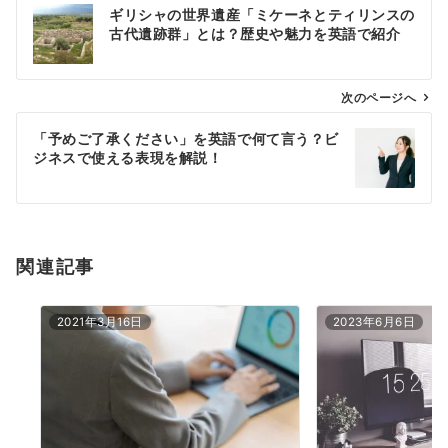
ギリシャの世界遺産「ミケーネとティリンスの
稿
古代遺跡群」とは？歴史や魅力を英語で紹介
ナ
ビ
ゲ
次のページへ
ー
「予めご了承ください」を英語で何て言う？ビ
シ
ジネスで使える表現を解説！
ョ
ン
関連記事
2021年3月16日
2023年6月6日