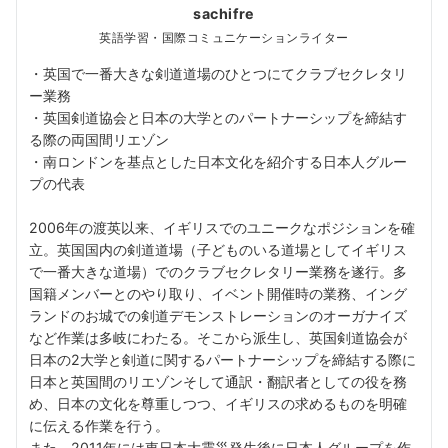
sachifre
英語学習・国際コミュニケーションライター
・英国で一番大きな剣道道場のひとつにてクラブセクレタリ
ー業務
・英国剣道協会と日本の大学とのパートナーシップを締結す
る際の両国間リエゾン
・南ロンドンを基点とした日本文化を紹介する日本人グルー
プの代表
2006年の渡英以来、イギリスでのユニークなポジションを確
立。英国国内の剣道道場（子どものいる道場としてイギリス
で一番大きな道場）でのクラブセクレタリー業務を遂行。多
国籍メンバーとのやり取り、イベント開催時の業務、イング
ランドのお城での剣道デモンストレーションのオーガナイズ
など作業は多岐にわたる。そこから派生し、英国剣道協会が
日本の2大学と剣道に関するパートナーシップを締結する際に
日本と英国間のリエゾンそして通訳・翻訳者としての役を務
め、日本の文化を尊重しつつ、イギリスの求めるものを明確
に伝える作業を行う。
また、2011年には東日本大震災発生後に日本人グループを作