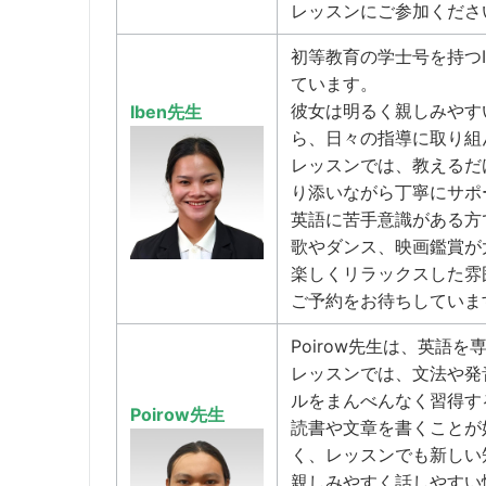
レッスンにご参加くださ
初等教育の学士号を持つ
ています。
彼女は明るく親しみやす
Iben先生
ら、日々の指導に取り組
レッスンでは、教えるだ
り添いながら丁寧にサポ
英語に苦手意識がある方
歌やダンス、映画鑑賞が
楽しくリラックスした雰
ご予約をお待ちしていま
Poirow先生は、英語
レッスンでは、文法や発
ルをまんべんなく習得す
Poirow先生
読書や文章を書くことが好
く、レッスンでも新しい
親しみやすく話しやすい