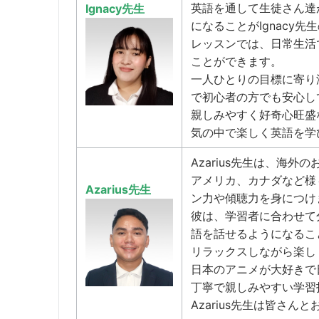
英語を通して生徒さん達
Ignacy先生
になることがIgnacy先
レッスンでは、日常生活
ことができます。
一人ひとりの目標に寄り
で初心者の方でも安心し
親しみやすく好奇心旺盛な
気の中で楽しく英語を学
Azarius先生は、海
アメリカ、カナダなど様
Azarius先生
ン力や傾聴力を身につけ
彼は、学習者に合わせて
語を話せるようになるこ
リラックスしながら楽し
日本のアニメが大好きで
丁寧で親しみやすい学習
Azarius先生は皆さ