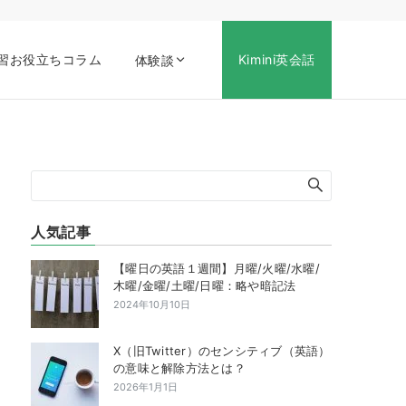
習お役立ちコラム
Kimini英会話
体験談
人気記事
【曜日の英語１週間】月曜/火曜/水曜/
木曜/金曜/土曜/日曜：略や暗記法
2024年10月10日
X（旧Twitter）のセンシティブ（英語）
の意味と解除方法とは？
2026年1月1日