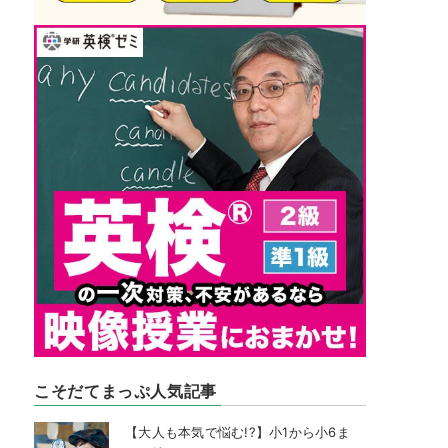
こそだてまっぷ人気記事
【大人も本気で悩む!?】小1から小6ま