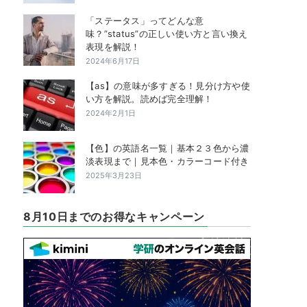
「ステータス」ってどんな意
味？”status”の正しい使い方と言い換え
表現を解説！
2024年6月17日
【as】の意味が多すぎる！見分け方や使
い方を解説。読めば完全理解！
2024年2月1日
【色】の英語名一覧｜基本２３色から濃
淡表現まで｜見本色・カラーコード付き
2025年3月23日
8月10日までのお得なキャンペーン