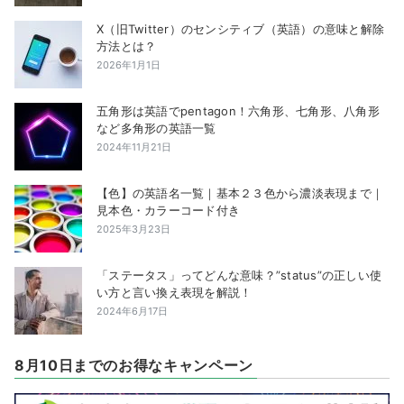
X（旧Twitter）のセンシティブ（英語）の意味と解除
方法とは？
2026年1月1日
五角形は英語でpentagon！六角形、七角形、八角形
など多角形の英語一覧
2024年11月21日
【色】の英語名一覧｜基本２３色から濃淡表現まで｜
見本色・カラーコード付き
2025年3月23日
「ステータス」ってどんな意味？”status”の正しい使
い方と言い換え表現を解説！
2024年6月17日
8月10日までのお得なキャンペーン