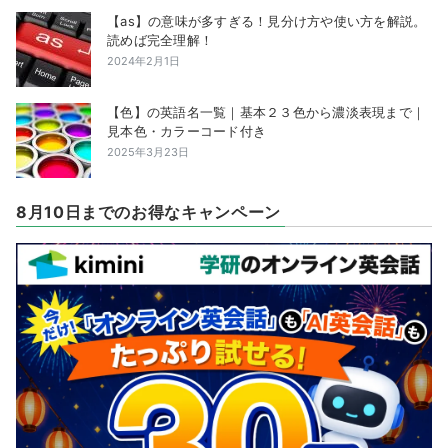
【as】の意味が多すぎる！見分け方や使い方を解説。
読めば完全理解！
2024年2月1日
【色】の英語名一覧｜基本２３色から濃淡表現まで｜
見本色・カラーコード付き
2025年3月23日
8月10日までのお得なキャンペーン