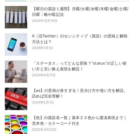
【曜日の英語１週間】月曜/火曜/水曜/木曜/金曜/土曜/
日曜：略や暗記法
2024年10月10日
X（旧Twitter）のセンシティブ（英語）の意味と解除
方法とは？
2026年1月1日
「ステータス」ってどんな意味？”status”の正しい使
い方と言い換え表現を解説！
2024年6月17日
【as】の意味が多すぎる！見分け方や使い方を解説。
読めば完全理解！
2024年2月1日
【色】の英語名一覧｜基本２３色から濃淡表現まで｜
見本色・カラーコード付き
2025年3月23日