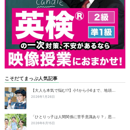
こそだてまっぷ人気記事
【大人も本気で悩む!?】小1から小6まで、地頭...
2026年1月26日
「ひとりっ子は人間関係に苦手意識あり？」思...
2026年6月15日