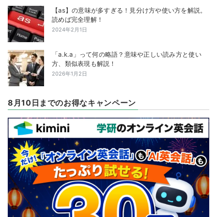
【as】の意味が多すぎる！見分け方や使い方を解説。
読めば完全理解！
2024年2月1日
「a.k.a」って何の略語？意味や正しい読み方と使い
方、類似表現も解説！
2026年1月2日
8月10日までのお得なキャンペーン