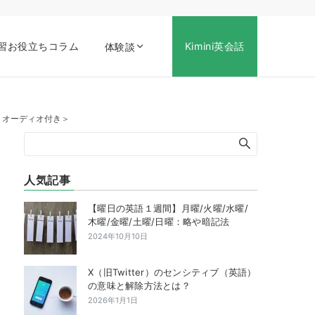
習お役立ちコラム
Kimini英会話
体験談
話】＜オーディオ付き＞
人気記事
【曜日の英語１週間】月曜/火曜/水曜/
木曜/金曜/土曜/日曜：略や暗記法
2024年10月10日
X（旧Twitter）のセンシティブ（英語）
の意味と解除方法とは？
2026年1月1日