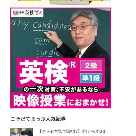
こそだてまっぷ人気記事
【大人も本気で悩む!?】小1から小6ま