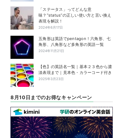
「ステータス」ってどんな意
味？”status”の正しい使い方と言い換え
表現を解説！
2024年6月17日
五角形は英語でpentagon！六角形、七
角形、八角形など多角形の英語一覧
2024年11月21日
【色】の英語名一覧｜基本２３色から濃
淡表現まで｜見本色・カラーコード付き
2025年3月23日
8月10日までのお得なキャンペーン