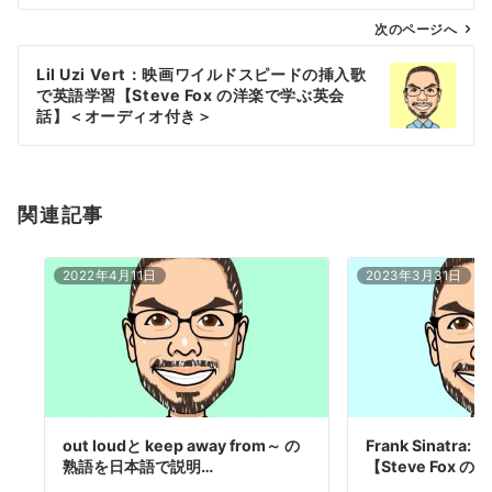
ビ
ゲ
次のページへ
ー
Lil Uzi Vert：映画ワイルドスピードの挿入歌
シ
で英語学習【Steve Fox の洋楽で学ぶ英会
ョ
話】＜オーディオ付き＞
ン
関連記事
2022年4月11日
2023年3月31日
out loudと keep away from～ の
Frank Sinatr
熟語を日本語で説明…
【Steve Fox の