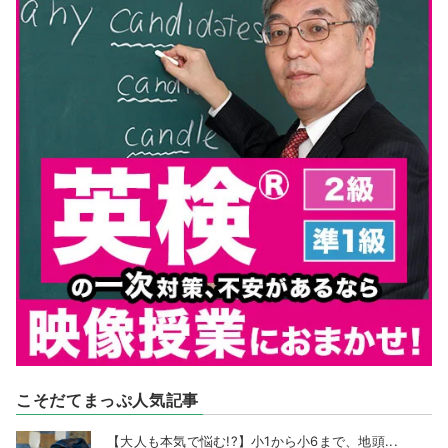
こそだてまっぷ人気記事
【大人も本気で悩む!?】小1から小6まで、地頭...