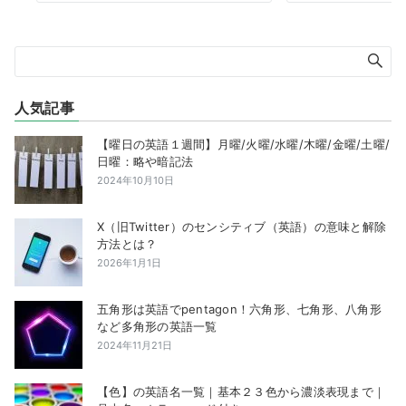
人気記事
【曜日の英語１週間】月曜/火曜/水曜/木曜/金曜/土曜/
日曜：略や暗記法
2024年10月10日
X（旧Twitter）のセンシティブ（英語）の意味と解除
方法とは？
2026年1月1日
五角形は英語でpentagon！六角形、七角形、八角形
など多角形の英語一覧
2024年11月21日
【色】の英語名一覧｜基本２３色から濃淡表現まで｜