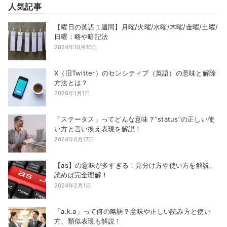
人気記事
【曜日の英語１週間】月曜/火曜/水曜/木曜/金曜/土曜/
日曜：略や暗記法
2024年10月10日
X（旧Twitter）のセンシティブ（英語）の意味と解除
方法とは？
2026年1月1日
「ステータス」ってどんな意味？”status”の正しい使
い方と言い換え表現を解説！
2024年6月17日
【as】の意味が多すぎる！見分け方や使い方を解説。
読めば完全理解！
2024年2月1日
「a.k.a」って何の略語？意味や正しい読み方と使い
方、類似表現も解説！