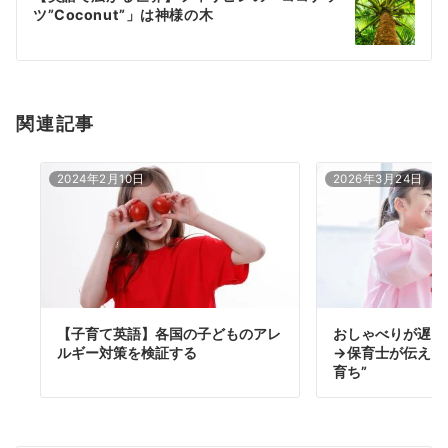
シ
ツ”Coconut”」は神様の木
ョ
ン
関連記事
2024年2月10日
2026年3月24日
【子育て英語】各国の子どものアレ
おしゃべりが遅い
ルギー対策を検証する
→保育士が伝えた
育ち”