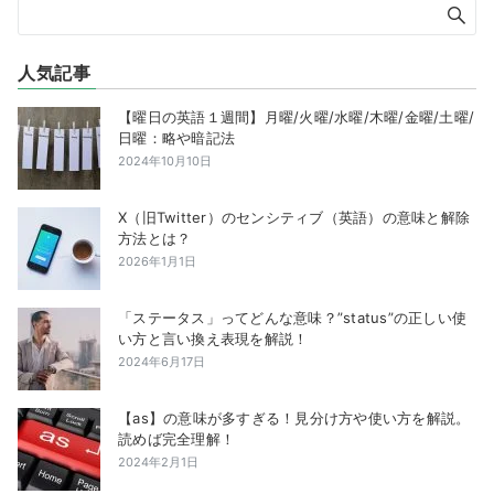
人気記事
【曜日の英語１週間】月曜/火曜/水曜/木曜/金曜/土曜/
日曜：略や暗記法
2024年10月10日
X（旧Twitter）のセンシティブ（英語）の意味と解除
方法とは？
2026年1月1日
「ステータス」ってどんな意味？”status”の正しい使
い方と言い換え表現を解説！
2024年6月17日
【as】の意味が多すぎる！見分け方や使い方を解説。
読めば完全理解！
2024年2月1日