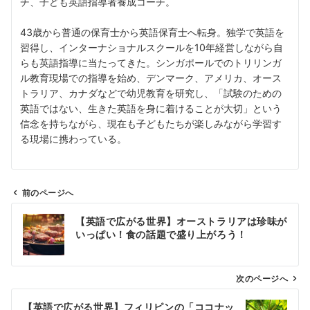
チ、子ども英語指導者養成コーチ。
43歳から普通の保育士から英語保育士へ転身。独学で英語を
習得し、インターナショナルスクールを10年経営しながら自
らも英語指導に当たってきた。シンガポールでのトリリンガ
ル教育現場での指導を始め、デンマーク、アメリカ、オース
トラリア、カナダなどで幼児教育を研究し、「試験のための
英語ではない、生きた英語を身に着けることが大切」という
信念を持ちながら、現在も子どもたちが楽しみながら学習す
る現場に携わっている。
前のページへ
投
【英語で広がる世界】オーストラリアは珍味が
稿
いっぱい！食の話題で盛り上がろう！
ナ
ビ
ゲ
次のページへ
ー
【英語で広がる世界】フィリピンの「ココナッ