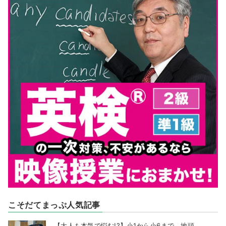
こそだてまっぷ人気記事
【大人も本気で悩む!?】小1から小6まで、地頭...