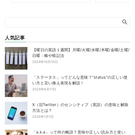
人気記事
【曜日の英語１週間】月曜/火曜/水曜/木曜/金曜/土曜/
日曜：略や暗記法
2024年10月10日
「ステータス」ってどんな意味？”status”の正しい使
い方と言い換え表現を解説！
2024年6月17日
X（旧Twitter）のセンシティブ（英語）の意味と解除
方法とは？
2026年1月1日
「a.k.a」って何の略語？意味や正しい読み方と使い