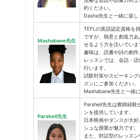
流暢な会話や語彙力向上
約ください。
Dasha先生と一緒に楽
TEFLの英語認定資格を持
ですが、熱意と創造力あ
Mashabane先生
せるよう力を注いでいま
趣味は、読書や詩の創作
レッスンでは、会話・語
行います。
試験対策やスピーキングの
スンにご参加ください。
Mashabane先生と
Parshell先生は教
ンを提供しています。
Parshell先生
日本映画やダンスが大好き
シュな授業が魅力です。
また、対話型のレッスン