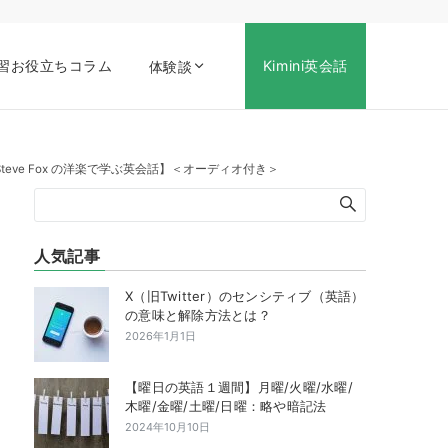
習お役立ちコラム
Kimini英会話
体験談
日本語で説明【Steve Fox の洋楽で学ぶ英会話】＜オーディオ付き＞
人気記事
X（旧Twitter）のセンシティブ（英語）
の意味と解除方法とは？
2026年1月1日
【曜日の英語１週間】月曜/火曜/水曜/
木曜/金曜/土曜/日曜：略や暗記法
2024年10月10日