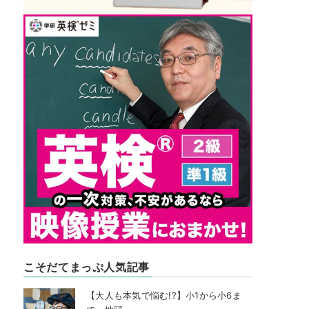
こそだてまっぷ人気記事
【大人も本気で悩む!?】小1から小6ま