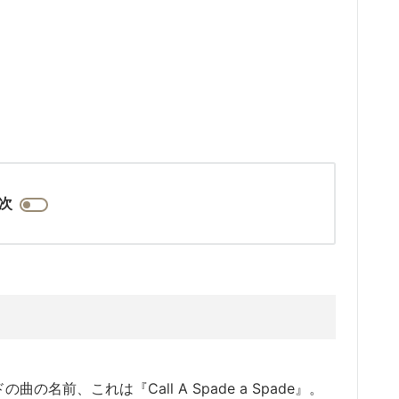
次
バンドの曲の名前、
これは『
Call A Spade a Spade』。