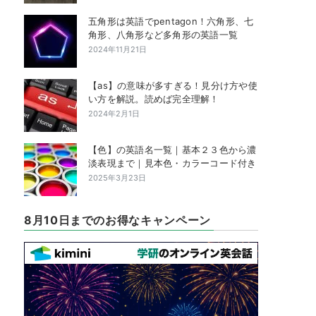
五角形は英語でpentagon！六角形、七
角形、八角形など多角形の英語一覧
2024年11月21日
【as】の意味が多すぎる！見分け方や使
い方を解説。読めば完全理解！
2024年2月1日
【色】の英語名一覧｜基本２３色から濃
淡表現まで｜見本色・カラーコード付き
2025年3月23日
8月10日までのお得なキャンペーン