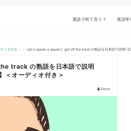
英語で何て言う？
英語学
オーディオ付き＞
call a spade a spadeと get off the track の熟語を
 off the track の熟語を日本語で説明
会話】＜オーディオ付き＞
Steve