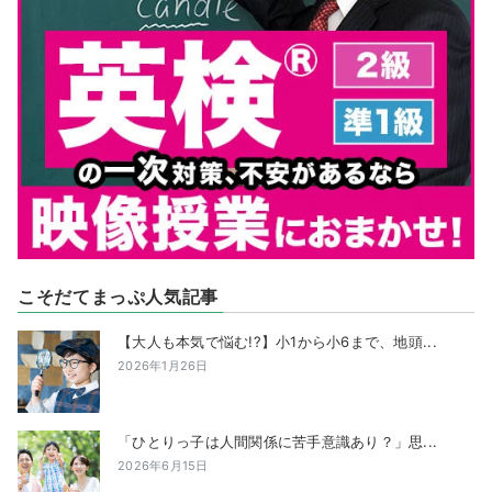
こそだてまっぷ人気記事
【大人も本気で悩む!?】小1から小6まで、地頭...
2026年1月26日
「ひとりっ子は人間関係に苦手意識あり？」思...
2026年6月15日