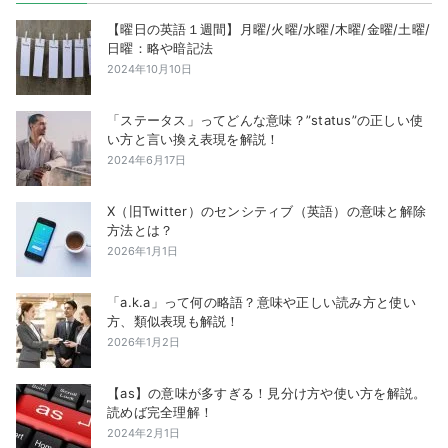
【曜日の英語１週間】月曜/火曜/水曜/木曜/金曜/土曜/
日曜：略や暗記法
2024年10月10日
「ステータス」ってどんな意味？”status”の正しい使
い方と言い換え表現を解説！
2024年6月17日
X（旧Twitter）のセンシティブ（英語）の意味と解除
方法とは？
2026年1月1日
「a.k.a」って何の略語？意味や正しい読み方と使い
方、類似表現も解説！
2026年1月2日
【as】の意味が多すぎる！見分け方や使い方を解説。
読めば完全理解！
2024年2月1日