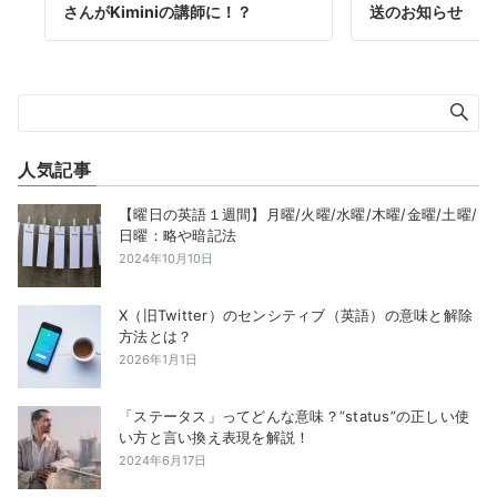
さんがKiminiの講師に！？
送のお知らせ
人気記事
【曜日の英語１週間】月曜/火曜/水曜/木曜/金曜/土曜/
日曜：略や暗記法
2024年10月10日
X（旧Twitter）のセンシティブ（英語）の意味と解除
方法とは？
2026年1月1日
「ステータス」ってどんな意味？”status”の正しい使
い方と言い換え表現を解説！
2024年6月17日