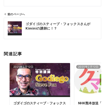
前のページへ
投
ゴダイゴのスティーブ・フォックスさんが
稿
Kiminiの講師に！？
ナ
ビ
ゲ
ー
関連記事
シ
ョ
ン
2021年3月12日
2020年2月12日
ゴダイゴのスティーブ・フォックス
NHK熊本放送「