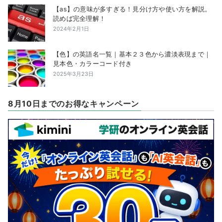
【as】の意味が多すぎる！見分け方や使い方を解説。
読めば完全理解！
2024年2月1日
【色】の英語名一覧｜基本２３色から濃淡表現まで｜
見本色・カラーコード付き
2025年3月23日
8月10日までのお得なキャンペーン