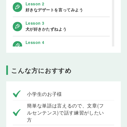
Lesson 2
好きなデザートを言ってみよう
Lesson 3
犬が好きかたずねよう
Lesson 4
好きな動物を答えよう
Lesson 5
はじめまして，よろしく
こんな方におすすめ
Lesson 6
曜日を使って，時間割の質問をしよう
小学生のお子様
Lesson 7
簡単な単語は言えるので、文章(フ
どのような授業があるかを答えよう
ルセンテンス)で話す練習がしたい
方
Lesson 8
自分の好きな科目と，好きではない科目を