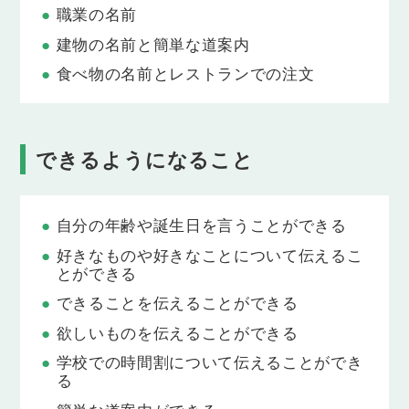
職業の名前
Lesson 15
誕生日には赤い自転車がほしい！
建物の名前と簡単な道案内
食べ物の名前とレストランでの注文
Lesson 16
相手の職業を確かめよう
Lesson 17
できるようになること
行きたい場所への行き方をたずねよう
Lesson 18
自分の年齢や誕生日を言うことができる
お店でほしいものを伝えよう
好きなものや好きなことについて伝えるこ
とができる
Lesson 19
ものの値段をたずねよう
できることを伝えることができる
欲しいものを伝えることができる
Lesson 20
道をたずねてお祭り会場へ行こう
学校での時間割について伝えることができ
る