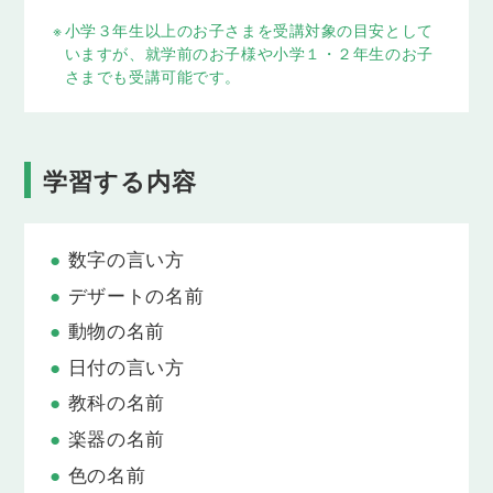
言ってみよう
※
小学３年生以上のお子さまを受講対象の目安として
いますが、就学前のお子様や小学１・２年生のお子
Lesson 9
さまでも受講可能です。
ピアノがひけると言ってみよう
Lesson 10
学校の時間割の話をしよう
学習する内容
Lesson 11
自分の誕生月を答えよう
数字の言い方
デザートの名前
Lesson 12
自分の誕生日を言ってみよう
動物の名前
日付の言い方
Lesson 13
誕生日にほしいものを伝えよう
教科の名前
楽器の名前
Lesson 14
好きな色かどうか聞いてみよう
色の名前