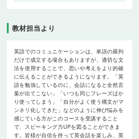
Lesson 29
be動詞の肯定文（過去形）
「私は～でした」「それは～でした」のように、過
教材担当より
去についての肯定の文を言えるようになります。
Lesson 30
英語でのコミュニケーションは、単語の羅列
be動詞の否定文（過去形）
だけで成立する場合もありますが、適切な文
「私は～ではありませんでした」「それらは～では
ありませんでした」のように、過去についての否定
法を使用することで、思いや考えをより的確
の文を言えるようになります。
に伝えることができるようになります。「英
語を勉強しているのに、会話になると全然言
Lesson 31
葉が出てこない」「いつも同じフレーズばか
be動詞の疑問文（過去形）
り使ってしまう」「自分がよく使う構文がマ
「あなたは～でしたか」「それは～でしたか」とい
った過去についての質問ができるようになります。
ンネリ化してきた」などのように伸び悩みを
感じている方がこのコースを受講すること
Lesson 32
で、スピーキング力UPを図ることができま
be動詞のwh-/how疑問文（過去形）
す。皆様が自信を持って英会話を楽しみ、英
「どこにいましたか」「〜はどうでしたか」のよう