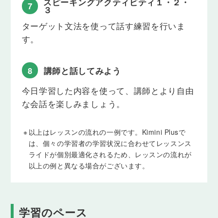
スピーキングアクティビティ１・２・
7
３
Lesson 22
ターゲット文法を使って話す練習を行いま
所有代名詞 mine, yours, his, hers, theirs
す。
「私のもの」「彼のもの」のように、誰のものなの
かを伝えられるようになります。
8
講師と話してみよう
Lesson 23
whoseを使った疑問文（現在形）
今日学習した内容を使って、講師とより自由
「だれの絵画ですか」「だれの犬ですか」のよう
な会話を楽しみましょう。
に、誰のものなのかをたずねることができるように
なります。
※
以上はレッスンの流れの一例です。Kimini Plusで
Lesson 24
は、個々の学習者の学習状況に合わせてレッスンス
現在進行形の肯定文
ライドが個別最適化されるため、レッスンの流れが
「今〜しています」のように、今まさにしているこ
以上の例と異なる場合がございます。
とや起きていることについて伝えられるようになり
ます。
Lesson 25
学習のペース
現在進行形の否定文