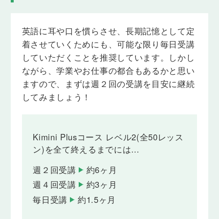
「今は〜していません」のように、今現在していな
いことについて伝えられるようになります。
英語に耳や口を慣らさせ、長期記憶として定
Lesson 26
着させていくためにも、可能な限り毎日受講
現在進行形の疑問文
していただくことを推奨しています。しかし
「今〜していますか」のように、今しているかどう
ながら、学業やお仕事の都合もあるかと思い
かを相手にたずねることができるようになります。
ますので、まずは週２回の受講を目安に継続
Lesson 27
してみましょう！
現在進行形のwh-/how疑問文
「今何をしていますか」「今どこで勉強しています
か」のように、今していることについてのより詳し
Kimini Plusコース レベル2(全50レッス
い情報をたずねることができるようになります。
ン)を全て終えるまでには…
Lesson 28
週２回受講
約6ヶ月
一般動詞現在形と現在進行形の使い分け
「〜しています」と言いたい時、それが現在の習慣
週４回受講
約3ヶ月
や状態を伝える場合は「現在進行形」ではなく「現
毎日受講
約1.5ヶ月
在形」を使います。これらのルールを理解し、会話
の中で適切に使い分けができるようになります。