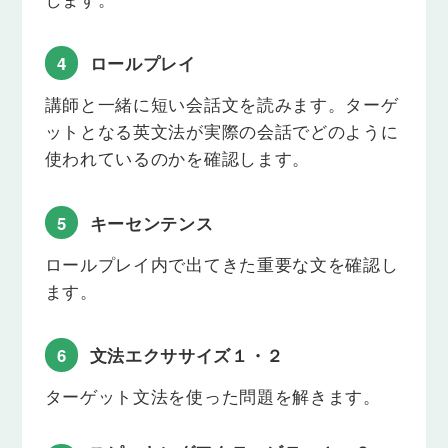
「～はどうですか」「～についてどう思いますか」
のように、相手に意見や感想をたずねることができ
るようになります。
4
ロールプレイ
Lesson 19
講師と一緒に短い会話文を読みます。ターゲ
how＋副詞を使った疑問文（現在形）
ットとなる英文法が実際の会話でどのように
「どのくらいの頻度で」「どのくらい早く」のよう
使われているのかを確認します。
に、物事の程度についてたずねることができるよう
になります。
5
キーセンテンス
Lesson 20
How about ~?を使った提案表現
ロールプレイ内で出てきた重要な文を確認し
「〜はどうですか」「〜はいかがですか」のよう
ます。
に、相手に提案できるようになります。
Lesson 21
6
文法エクササイズ１・２
whichを使った疑問文（現在形）
ターゲット文法を使った問題を解きます。
「どのクラブに入っていますか」「どの楽器を演奏
しますか」のように、「どれ」かをたずねることが
できるようになります。