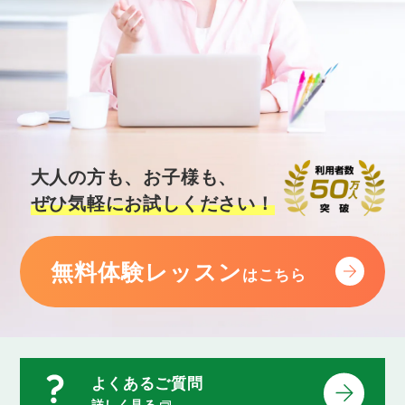
過去進行形の疑問文
「〜していましたか」のように、過去のある時点で
していたことや起きていたことについてたずねるこ
とができるようになります。
Lesson 40
過去進行形のwh-/how疑問文
「何をしていたのですか」「なぜメモを取っていた
のですか」のように、過去のある時点でしていたこ
大人の方も、お子様も、
とについて詳しくたずねることができるようになり
ぜひ気軽にお試しください！
ます。
Lesson 41
無料体験レッスン
一般動詞の過去形と過去進行形の使い分け
はこちら
「〜していた」と言いたい時、過去の習慣や状態を
伝える場合は「過去進行形」ではなく「過去形」を
使います。こられのルールを理解し、会話の中で適
切に使い分けができるようになります。
よくあるご質問
Lesson 42
詳しく見る