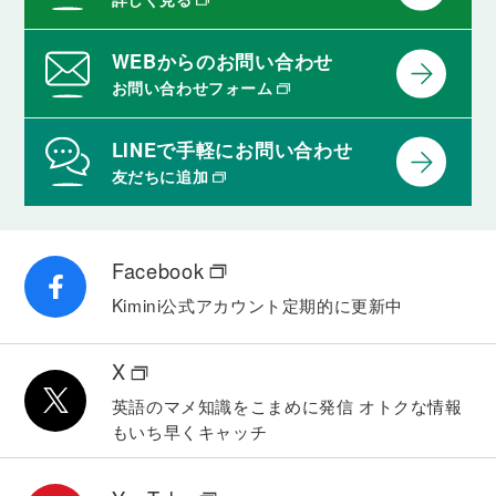
be going to ~ の肯定文
「来月、旅行するつもりです」のように、未来の予
定や計画について伝えられるようになります。
WEBからのお問い合わせ
お問い合わせフォーム
Lesson 43
be going to ~ の否定文
LINEで手軽にお問い合わせ
「行くつもりはありません」のように、未来に起こ
友だちに追加
らないであろうことについて伝えられるようになり
ます。
Lesson 44
Facebook
be going to ~ の疑問文
Kimini公式アカウント
定期的に更新中
「〜へ行くつもりですか」のように、未来の予定や
計画についてたずねることができるようになりま
す。
X
Lesson 45
英語のマメ知識をこまめに発信
オトクな情報
be going to ~ のwh-/how疑問文
もいち早くキャッチ
「何をするつもりですか」「どのくらい滞在する予
定ですか」のように、未来の予定や計画について詳