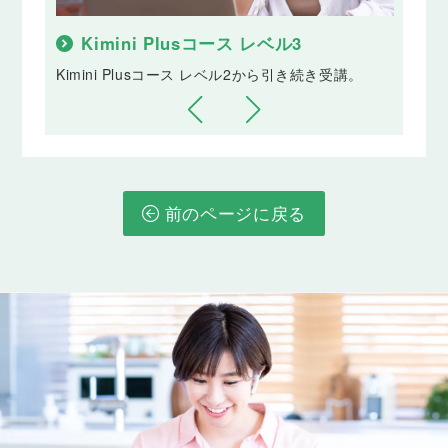
Lesson 36
Kimini Plusコース レベル3
K
一般動詞のwh-/how疑問文（過去形）
講。
Kimini Plusコース レベル2から引き続き受講。
Kim
「いつ来ましたか」「どこに住んでいましたか」の
ように、過去の動作や状態について詳しくたずねる
ことができるようになります。
Lesson 37
過去進行形の肯定文
前のページに戻る
「〜していました」のように、過去のある時点でし
ていたことや起きていたことについて伝えられるよ
うになります。
Lesson 38
過去進行形の否定文
「〜していませんでした」のように、過去のある時
点でしていなかったことや起きていなかったことに
ついて伝えられるようになります。
Lesson 39