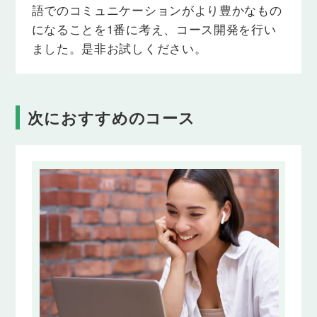
語でのコミュニケーションがより豊かなもの
に、過去の状態や物事について詳しくたずねること
ができるようになります。
になることを1番に考え、コース開発を行い
ました。是非お試しください。
Lesson 33
一般動詞の肯定文（過去形）
「夕食を作りました」「お寿司を食べました」のよ
うに、過去にしたことや起こったことについて伝え
次におすすめのコース
られるようになります。
Lesson 34
一般動詞の否定文（過去形）
「朝食を食べませんでした」「知りませんでした」
のように、過去に起こらなかったことや、そうでな
かったことについて伝えられるようになります。
Lesson 35
一般動詞の疑定文（過去形）
「良い週末を過ごしましたか」「ハワイへ行きまし
たか」のように、過去にしたことや起こったことに
ついてたずねることができるようになります。