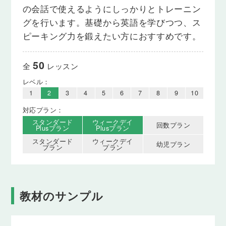
の会話で使えるようにしっかりとトレーニン
グを行います。基礎から英語を学びつつ、ス
ピーキング力を鍛えたい方におすすめです。
50
全
レッスン
レベル：
1
2
3
4
5
6
7
8
9
10
対応プラン：
スタンダード
ウィークデイ
回数プラン
Plusプラン
Plusプラン
スタンダード
ウィークデイ
幼児プラン
プラン
プラン
教材のサンプル