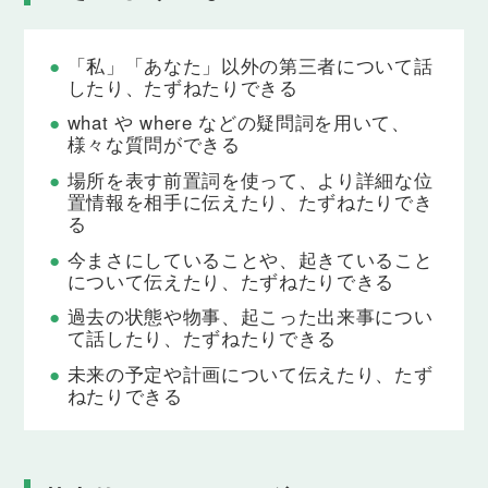
位置関係を表す前置詞 above, below
「〜の上に」「〜の下に」のように、どこにあるの
かの具体的な位置を伝えられるようになります。
「私」「あなた」以外の第三者について話
したり、たずねたりできる
Lesson 12
what や where などの疑問詞を用いて、
whereを使った疑問文（現在形）
様々な質問ができる
「どこに住んでいますか」のように、場所をたずね
場所を表す前置詞を使って、より詳細な位
ることができるようになります。
置情報を相手に伝えたり、たずねたりでき
る
Lesson 13
今まさにしていることや、起きていること
whyを使った疑問文（現在形）
について伝えたり、たずねたりできる
「なぜ〜なのですか」のように、理由をたずねるこ
とができるようになります。
過去の状態や物事、起こった出来事につい
て話したり、たずねたりできる
Lesson 14
未来の予定や計画について伝えたり、たず
howを使ったbe動詞の疑問文（現在形）
ねたりできる
「元気ですか」「天気はどうですか」のように、調
子や様子をたずねることができるようになります。
Lesson 15