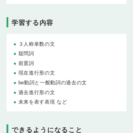
ることができるようになります。
Lesson 8
学習する内容
whoを使った一般動詞の疑問文（現在形）
「だれが料理をしますか」「だれが写真を撮ります
か」のように、「だれ」が何をしたのかをたずねる
３人称単数の文
ことができるようになります。
疑問詞
Lesson 9
前置詞
場所を表す前置詞 in front of, near, by
「〜の前にいます」「〜の近くにいます」のよう
現在進行形の文
に、具体的な場所を伝えられるようになります。
be動詞と一般動詞の過去の文
Lesson 10
過去進行形の文
位置関係を表す前置詞 next to, between, under
未来を表す表現 など
「〜の隣に」「〜の間に」「〜の下に」のように、
どこにあるのかの具体的な位置を伝えられるように
なります。
できるようになること
Lesson 11