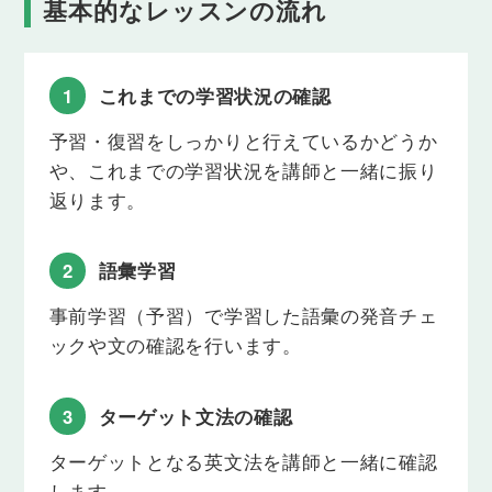
基本的なレッスンの流れ
howを使った数や量・値段をたずねる疑問文（現在
形）
「いくらですか」「いくつありますか」のように、
値段や数量をたずねることができるようになりま
1
これまでの学習状況の確認
す。
予習・復習をしっかりと行えているかどうか
Lesson 16
や、これまでの学習状況を講師と一緒に振り
How old ~? / How long ~?の疑問文（現在形）
返ります。
「何歳ですか」「どれくらいかかりますか」のよう
に、年齢や期間をたずねることができるようになり
ます。
2
語彙学習
Lesson 17
事前学習（予習）で学習した語彙の発音チェ
howを使った一般動詞の疑問文（現在形）
ックや文の確認を行います。
「どうやって英語を勉強しますか」のように、物事
をどのように・どんな風に行うのかについてたずね
ることができるようになります。
3
ターゲット文法の確認
Lesson 18
ターゲットとなる英文法を講師と一緒に確認
howを使って意見をたずねる表現（現在形）
します。