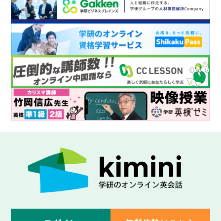
るようになります。
Lesson 49
will（未来）のwh-/how疑問文
「いつ掃除しますか」「何時に始まりますか」のよ
うに、これからすることや起こることについて詳し
くたずねることができるようになります。
Lesson 50
be going to ~とwillの使い分け
「家にいるつもりです」「明日雨が降ります」のよ
うな、未来について話す際に使うbe going to とwill
を状況に合わせて使い分けできるようになります。