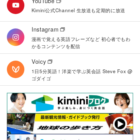
YouTube
しくたずねることができるようになります。
Kimini公式Channel
生放送も定期的に放送
Lesson 46
will（未来）の肯定文
Instagram
「あとで電話をします」「雨が降るでしょう」のよ
うに、未来において行う意思のあることや、起こり
漫画で覚える英語フレーズなど
初心者でもわ
得る（推測できる）ことについて伝えられるように
かるコンテンツを配信
なります。
Voicy
Lesson 47
1日5分英語！洋楽で学ぶ英会話
Steve Fox @
will（未来）の否定文
ゴダイゴ
「雨は降らないでしょう」「傘を持っていきませ
ん」のように、未来に起こらないであろうことや、
するつもりのないことなどについて伝えることがで
きるようになります。
Lesson 48
will（未来）の疑問文
「一緒に来ますか」「日曜日は暇ですか」のよう
に、相手に意志や見通しなどをたずねることができ