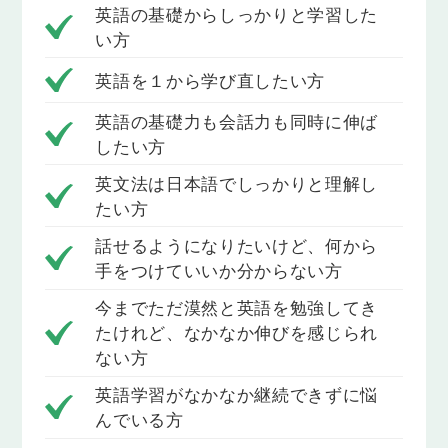
whatを使った疑問文（現在形）
英語の基礎からしっかりと学習した
「これは何ですか」「好きな食べ物は何ですか」の
い方
ように、「何」かを相手にたずねることができるよ
英語を１から学び直したい方
うになります。
英語の基礎力も会話力も同時に伸ば
Lesson 5
したい方
What＋名詞 ~?の疑問文（現在形）
「何色が好きですか」「何時に起きますか」のよう
英文法は日本語でしっかりと理解し
に、whatを使ってものや時間についての質問ができ
たい方
るようになります。
話せるようになりたいけど、何から
Lesson 6
手をつけていいか分からない方
whenを使った疑問文（現在形）
「～はいつですか」「いつ～ですか」のように、
今までただ漠然と英語を勉強してき
「いつ」なのかをたずねることができるようになり
たけれど、なかなか伸びを感じられ
ます。
ない方
Lesson 7
英語学習がなかなか継続できずに悩
whoを使ったbe動詞の疑問文（現在形）
んでいる方
「～はだれですか」のように、人物についてたずね