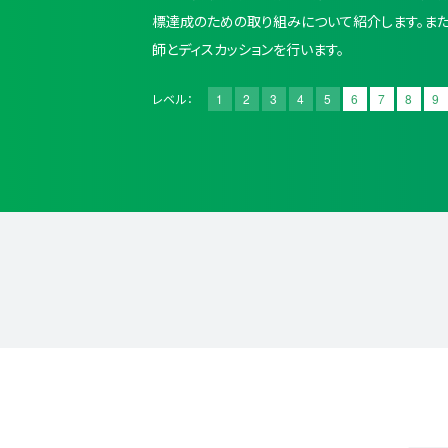
標達成のための取り組みについて紹介します。ま
師とディスカッションを行います。
レベル：
1
2
3
4
5
6
7
8
9