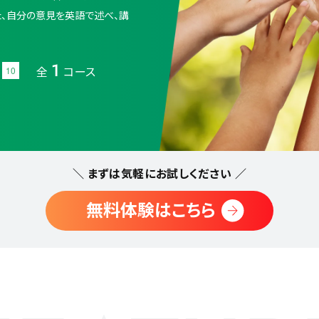
た、自分の意見を英語で述べ、講
1
全
コース
10
＼ まずは気軽にお試しください ／
無料体験はこちら