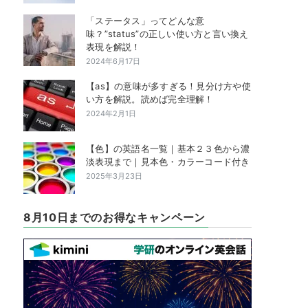
「ステータス」ってどんな意
味？”status”の正しい使い方と言い換え
表現を解説！
2024年6月17日
【as】の意味が多すぎる！見分け方や使
い方を解説。読めば完全理解！
2024年2月1日
【色】の英語名一覧｜基本２３色から濃
淡表現まで｜見本色・カラーコード付き
2025年3月23日
8月10日までのお得なキャンペーン