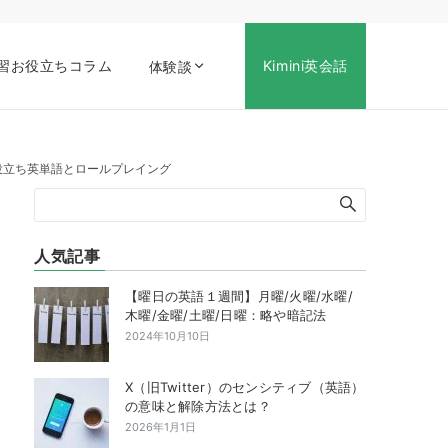
習お役立ちコラム
Kimini英会話
体験談
役立ち英単語とロールプレイング
人気記事
【曜日の英語１週間】月曜/火曜/水曜/
木曜/金曜/土曜/日曜：略や暗記法
2024年10月10日
X（旧Twitter）のセンシティブ（英語）
の意味と解除方法とは？
2026年1月1日