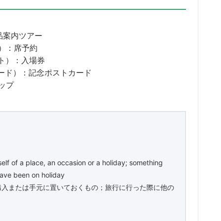
品案内ツアー
）：席予約
ト）：入場券
ード）：記念ポストカード
ップ
elf of a place, an occasion or a holiday; something
have been on holiday
購入または手元に置いておくもの；旅行に行った際に他の