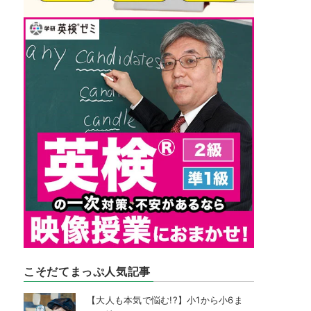
こそだてまっぷ人気記事
【大人も本気で悩む!?】小1から小6ま