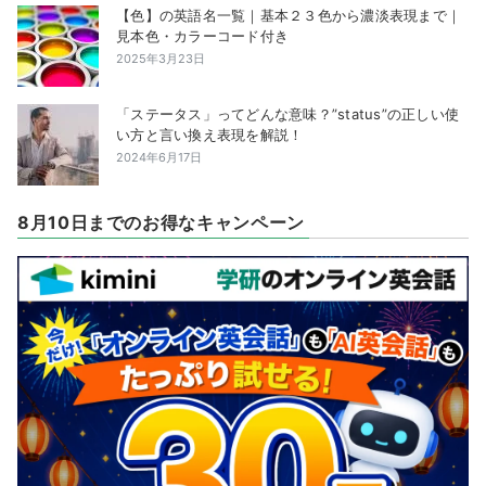
【色】の英語名一覧｜基本２３色から濃淡表現まで｜
見本色・カラーコード付き
2025年3月23日
「ステータス」ってどんな意味？”status”の正しい使
い方と言い換え表現を解説！
2024年6月17日
8月10日までのお得なキャンペーン