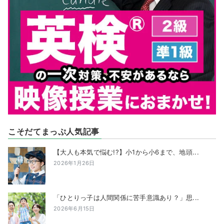
こそだてまっぷ人気記事
【大人も本気で悩む!?】小1から小6まで、地頭...
2026年1月26日
「ひとりっ子は人間関係に苦手意識あり？」思...
2026年6月15日