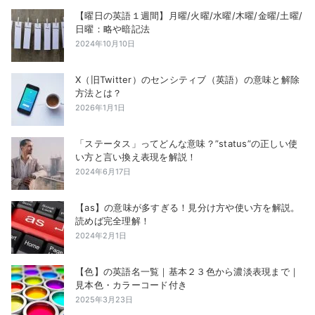
【曜日の英語１週間】月曜/火曜/水曜/木曜/金曜/土曜/
日曜：略や暗記法
2024年10月10日
X（旧Twitter）のセンシティブ（英語）の意味と解除
方法とは？
2026年1月1日
「ステータス」ってどんな意味？”status”の正しい使
い方と言い換え表現を解説！
2024年6月17日
【as】の意味が多すぎる！見分け方や使い方を解説。
読めば完全理解！
2024年2月1日
【色】の英語名一覧｜基本２３色から濃淡表現まで｜
見本色・カラーコード付き
2025年3月23日