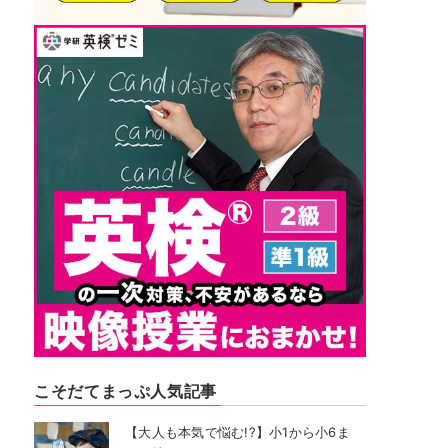
こそだてまっぷ人気記事
【大人も本気で悩む!?】小1から小6ま