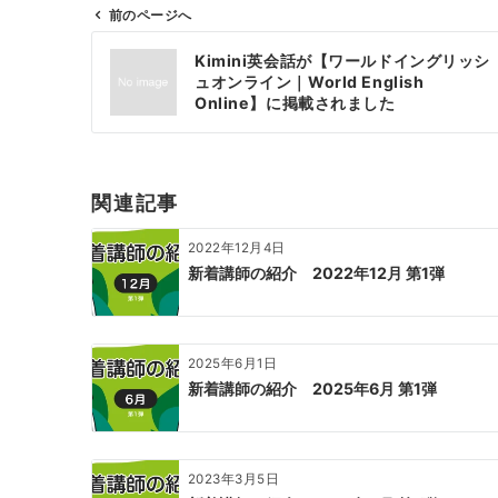
前のページへ
投
Kimini英会話が【ワールドイングリッシ
稿
ュオンライン｜World English
ナ
Online】に掲載されました
ビ
ゲ
ー
関連記事
シ
ョ
2022年12月4日
ン
新着講師の紹介 2022年12月 第1弾
2025年6月1日
新着講師の紹介 2025年6月 第1弾
2023年3月5日