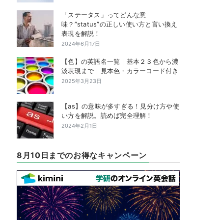
「ステータス」ってどんな意
味？”status”の正しい使い方と言い換え
表現を解説！
2024年6月17日
【色】の英語名一覧｜基本２３色から濃
淡表現まで｜見本色・カラーコード付き
2025年3月23日
【as】の意味が多すぎる！見分け方や使
い方を解説。読めば完全理解！
2024年2月1日
8月10日までのお得なキャンペーン