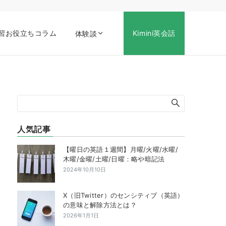
習お役立ちコラム
Kimini英会話
体験談
人気記事
【曜日の英語１週間】月曜/火曜/水曜/
木曜/金曜/土曜/日曜：略や暗記法
2024年10月10日
X（旧Twitter）のセンシティブ（英語）
の意味と解除方法とは？
2026年1月1日