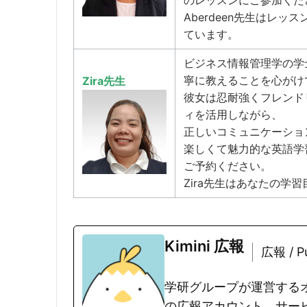
のレッスンにご参加くだ
Aberdeen先生はレ
ています。
ビジネス情報管理学の学
寧に教えることを心がけ
Zira先生
彼女は忍耐強くフレンド
ィを活用しながら、
正しいコミュニケーショ
楽しくて魅力的な英語学
ご予約ください。
Zira先生はあなたの学
Kimini 広報
広報 / Pu
学研グループが運営するオ
の広報アカウント。サー