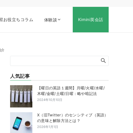
習お役立ちコラム
Kimini英会話
体験談
紹介
人気記事
【曜日の英語１週間】月曜/火曜/水曜/
木曜/金曜/土曜/日曜：略や暗記法
2024年10月10日
X（旧Twitter）のセンシティブ（英語）
の意味と解除方法とは？
2026年1月1日