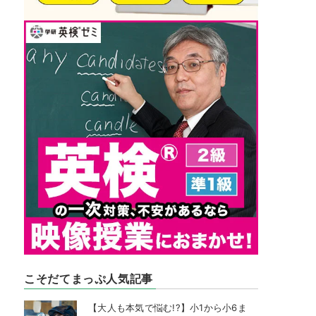
こそだてまっぷ人気記事
【大人も本気で悩む!?】小1から小6ま