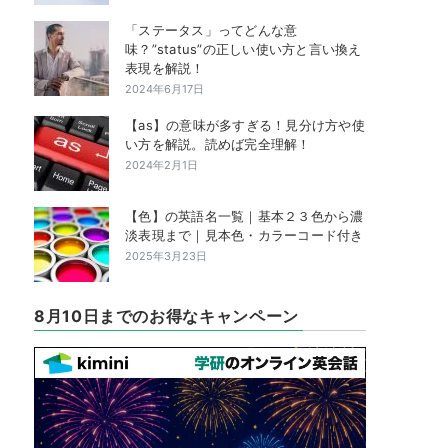
「ステータス」ってどんな意
味？”status”の正しい使い方と言い換え
表現を解説！
2024年6月17日
【as】の意味が多すぎる！見分け方や使
い方を解説。読めば完全理解！
2024年2月1日
【色】の英語名一覧｜基本２３色から濃
淡表現まで｜見本色・カラーコード付き
2025年3月23日
8月10日までのお得なキャンペーン