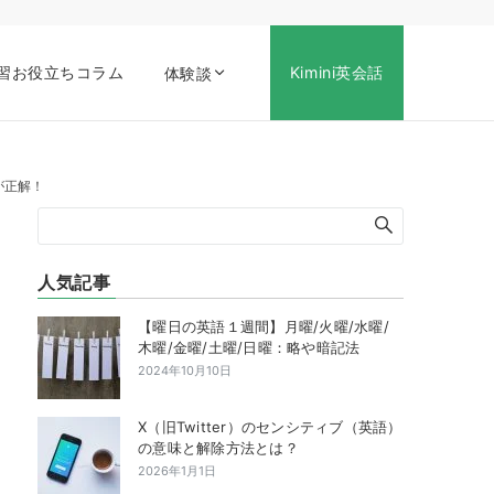
習お役立ちコラム
Kimini英会話
体験談
が正解！
人気記事
【曜日の英語１週間】月曜/火曜/水曜/
木曜/金曜/土曜/日曜：略や暗記法
2024年10月10日
X（旧Twitter）のセンシティブ（英語）
の意味と解除方法とは？
2026年1月1日