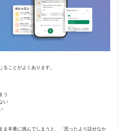
じることがよくあります。
まう
ない
い
まま本番に挑んでしまうと、「思ったより話せなか