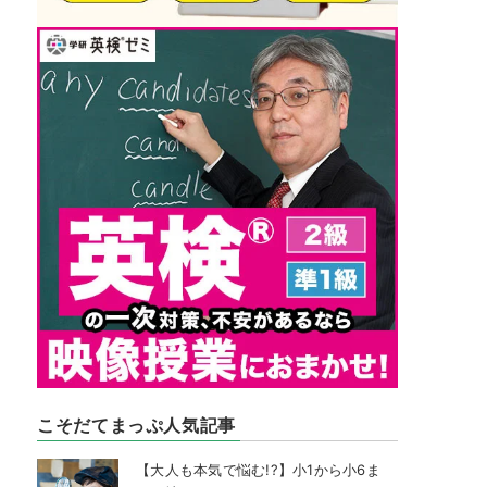
こそだてまっぷ人気記事
【大人も本気で悩む!?】小1から小6ま