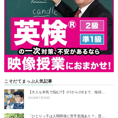
こそだてまっぷ人気記事
【大人も本気で悩む!?】小1から小6まで、地頭...
2026年1月26日
「ひとりっ子は人間関係に苦手意識あり？」思...