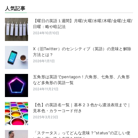
人気記事
【曜日の英語１週間】月曜/火曜/水曜/木曜/金曜/土曜/
日曜：略や暗記法
2024年10月10日
X（旧Twitter）のセンシティブ（英語）の意味と解除
方法とは？
2026年1月1日
五角形は英語でpentagon！六角形、七角形、八角形
など多角形の英語一覧
2024年11月21日
【色】の英語名一覧｜基本２３色から濃淡表現まで｜
見本色・カラーコード付き
2025年3月23日
「ステータス」ってどんな意味？”status”の正しい使