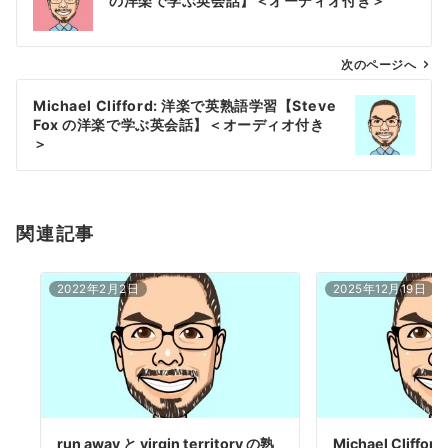
の洋楽で学ぶ英会話】＜オーディオ付き＞
ナ
ビ
ゲ
次のページへ
ー
Michael Clifford: 洋楽で英熟語学習【Steve
シ
Fox の洋楽で学ぶ英会話】＜オーディオ付き
ョ
＞
ン
関連記事
2022年2月2日
2025年12月19日
run away と virgin territory の熟
Michael Cliff