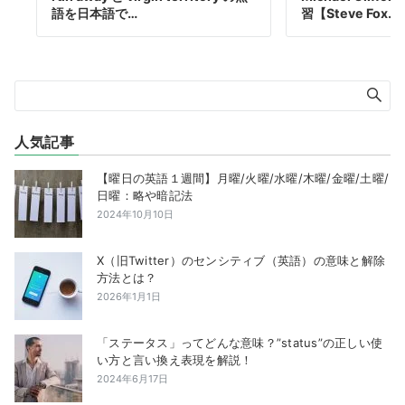
語を日本語で…
習【Steve Fox…
人気記事
【曜日の英語１週間】月曜/火曜/水曜/木曜/金曜/土曜/
日曜：略や暗記法
2024年10月10日
X（旧Twitter）のセンシティブ（英語）の意味と解除
方法とは？
2026年1月1日
「ステータス」ってどんな意味？”status”の正しい使
い方と言い換え表現を解説！
2024年6月17日