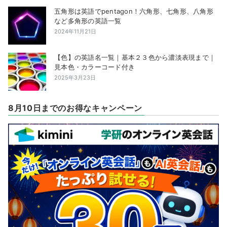
五角形は英語でpentagon！六角形、七角形、八角形
など多角形の英語一覧
2024年11月21日
【色】の英語名一覧｜基本２３色から濃淡表現まで｜
見本色・カラーコード付き
2025年3月23日
8月10日までのお得なキャンペーン