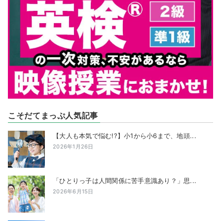
こそだてまっぷ人気記事
【大人も本気で悩む!?】小1から小6まで、地頭...
2026年1月26日
「ひとりっ子は人間関係に苦手意識あり？」思...
2026年6月15日