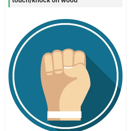
touch/knock on wood