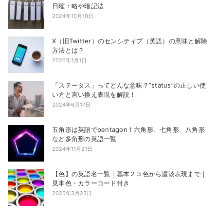
日曜：略や暗記法
2024年10月10日
X（旧Twitter）のセンシティブ（英語）の意味と解除
方法とは？
2026年1月1日
「ステータス」ってどんな意味？”status”の正しい使
い方と言い換え表現を解説！
2024年6月17日
五角形は英語でpentagon！六角形、七角形、八角形
など多角形の英語一覧
2024年11月21日
【色】の英語名一覧｜基本２３色から濃淡表現まで｜
見本色・カラーコード付き
2025年3月23日