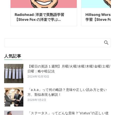
Radiohead: 洋楽で英熟語学習
Hillsong Wor
【Steve Fox の洋楽で学ぶ…
学習【Steve Fox
人気記事
【曜日の英語１週間】月曜/火曜/水曜/木曜/金曜/土曜/
日曜：略や暗記法
2024年10月10日
「a.k.a」って何の略語？意味や正しい読み方と使い
方、類似表現も解説！
2026年1月2日
「ステータス」ってどんな意味？”status”の正しい使