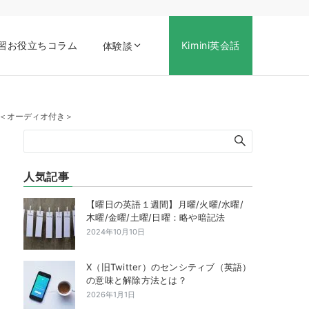
習お役立ちコラム
Kimini英会話
体験談
会話】＜オーディオ付き＞
人気記事
【曜日の英語１週間】月曜/火曜/水曜/
木曜/金曜/土曜/日曜：略や暗記法
2024年10月10日
X（旧Twitter）のセンシティブ（英語）
の意味と解除方法とは？
2026年1月1日