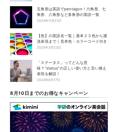
五角形は英語でpentagon！六角形、七
角形、八角形など多角形の英語一覧
2024年11月21日
【色】の英語名一覧｜基本２３色から濃
淡表現まで｜見本色・カラーコード付き
2025年3月23日
「ステータス」ってどんな意
味？”status”の正しい使い方と言い換え
表現を解説！
2024年6月17日
8月10日までのお得なキャンペーン