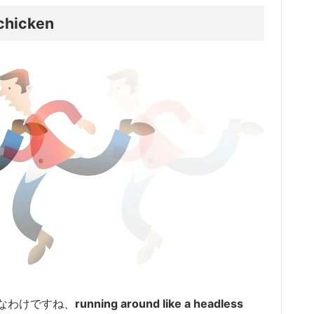
 chicken
なわけですね、
running around like a headless