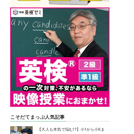
こそだてまっぷ人気記事
【大人も本気で悩む!?】小1から小6ま