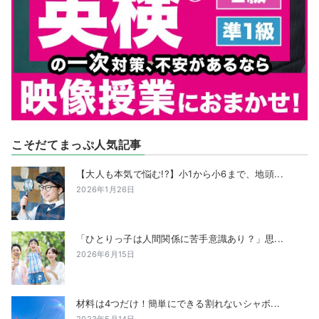
こそだてまっぷ人気記事
【大人も本気で悩む!?】小1から小6まで、地頭...
2026年1月26日
「ひとりっ子は人間関係に苦手意識あり？」思...
2026年6月15日
材料は4つだけ！簡単にできる割れないシャボ...
2023年5月14日