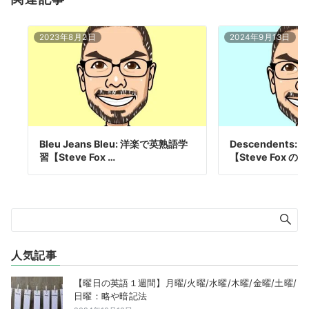
2023年8月2日
2024年9月13日
Bleu Jeans Bleu: 洋楽で英熟語学
Descendents
習【Steve Fox …
【Steve Fox の
人気記事
【曜日の英語１週間】月曜/火曜/水曜/木曜/金曜/土曜/
日曜：略や暗記法