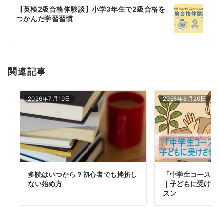
ー
【英検2級合格体験談】小学3年生で2級合格を
シ
つかんだ学習習慣
ョ
ン
関連記事
2026年7月19日
2025年6月20日
多読はいつから？初心者でも挫折し
「中学生コース3
ない始め方
｜子どもに受けさ
スン