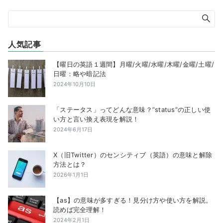
人気記事
【曜日の英語１週間】月曜/火曜/水曜/木曜/金曜/土曜/
日曜：略や暗記法
2024年10月10日
「ステータス」ってどんな意味？”status”の正しい使
い方と言い換え表現を解説！
2024年6月17日
X（旧Twitter）のセンシティブ（英語）の意味と解除
方法とは？
2026年1月1日
【as】の意味が多すぎる！見分け方や使い方を解説。
読めば完全理解！
2024年2月1日