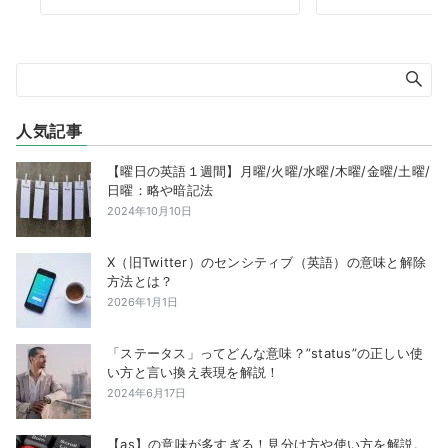
人気記事
【曜日の英語１週間】月曜/火曜/水曜/木曜/金曜/土曜/
日曜：略や暗記法
2024年10月10日
X（旧Twitter）のセンシティブ（英語）の意味と解除
方法とは？
2026年1月1日
「ステータス」ってどんな意味？”status”の正しい使
い方と言い換え表現を解説！
2024年6月17日
【as】の意味が多すぎる！見分け方や使い方を解説。