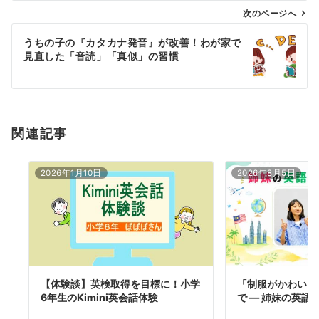
ゲ
次のページへ
ー
うちの子の『カタカナ発音』が改善！わが家で
シ
見直した「音読」「真似」の習慣
ョ
ン
関連記事
2026年1月10日
2026年8月5日
【体験談】英検取得を目標に！小学
「制服がかわいい
6年生のKimini英会話体験
で — 姉妹の英語