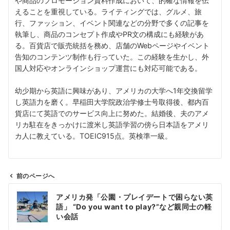
や商品のプロモーション資料作成において、的確な情報を伝
えることを重視している。ライティングでは、グルメ、旅
行、ファッション、イベント関連などの分野で多くの記事を
執筆し、商品のコンセプト作成やPR文の構成にも経験があ
る。百貨店で販売統括を務め、店舗のWebページやイベント
告知のコンテンツ制作も行っていた。この経験を生かし、外
国人対応やオンラインショップ運営にも対応可能である。
幼少期から英語に興味があり、アメリカの大学へ1年交換留学
し英語力を磨く。早稲田大学院政治学修士号取得後、都内百
貨店にて英語でのサービス向上に努めた。結婚後、夫のアメ
リカ駐在をきっかけに渡米し英語学習の傍ら日本語をアメリ
カ人に教えている。TOEIC915点。英検準一級。
前のページへ
投
アメリカ発「公園・プレイデートで困らない英
稿
語」 “Do you want to play?”など親同士の軽
ナ
い会話
ビ