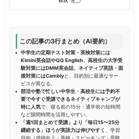
この記事の3行まとめ（AI要約）
中学生の定期テスト対策・英検対策には
Kimini英会話やQQ English、高校生の大学受
験対策にはDMM英会話、ネイティブ英語・面
接対策にはCambly
と、目的別に最適なサー
ビスが異なる。
部活や塾で忙しい中学生・高校生には予約不
要で今すぐ受講できるネイティブキャンプが
特に人気
で、寝る前の15分・通学前の短時間
など隙間時間を活用しやすい。
「週1回まとめて受講」より「毎日15〜25分
継続する」ほうが英語力は伸びやすく
、学習
目的（成績向上・英検・スピーキング・受験