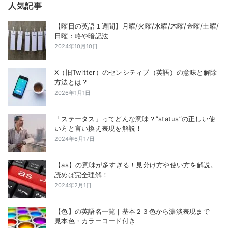
人気記事
【曜日の英語１週間】月曜/火曜/水曜/木曜/金曜/土曜/
日曜：略や暗記法
2024年10月10日
X（旧Twitter）のセンシティブ（英語）の意味と解除
方法とは？
2026年1月1日
「ステータス」ってどんな意味？”status”の正しい使
い方と言い換え表現を解説！
2024年6月17日
【as】の意味が多すぎる！見分け方や使い方を解説。
読めば完全理解！
2024年2月1日
【色】の英語名一覧｜基本２３色から濃淡表現まで｜
見本色・カラーコード付き