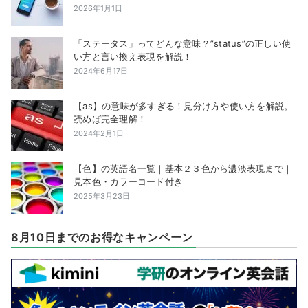
2026年1月1日
「ステータス」ってどんな意味？”status”の正しい使
い方と言い換え表現を解説！
2024年6月17日
【as】の意味が多すぎる！見分け方や使い方を解説。
読めば完全理解！
2024年2月1日
【色】の英語名一覧｜基本２３色から濃淡表現まで｜
見本色・カラーコード付き
2025年3月23日
8月10日までのお得なキャンペーン