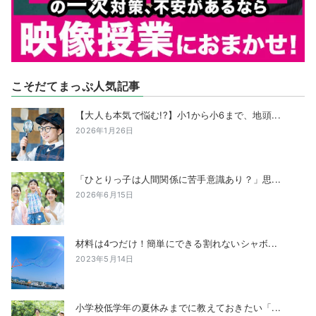
こそだてまっぷ人気記事
【大人も本気で悩む!?】小1から小6まで、地頭...
2026年1月26日
「ひとりっ子は人間関係に苦手意識あり？」思...
2026年6月15日
材料は4つだけ！簡単にできる割れないシャボ...
2023年5月14日
小学校低学年の夏休みまでに教えておきたい「...