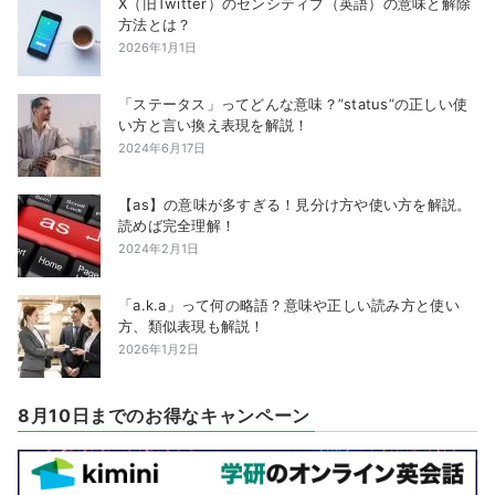
X（旧Twitter）のセンシティブ（英語）の意味と解除
方法とは？
2026年1月1日
「ステータス」ってどんな意味？”status”の正しい使
い方と言い換え表現を解説！
2024年6月17日
【as】の意味が多すぎる！見分け方や使い方を解説。
読めば完全理解！
2024年2月1日
「a.k.a」って何の略語？意味や正しい読み方と使い
方、類似表現も解説！
2026年1月2日
8月10日までのお得なキャンペーン