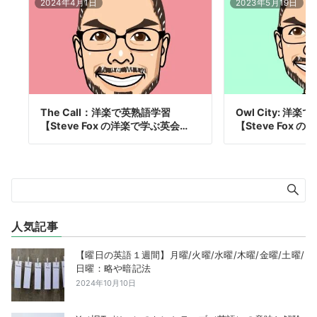
2024年4月1日
2023年5月19日
The Call：洋楽で英熟語学習
Owl City: 洋
【Steve Fox の洋楽で学ぶ英会…
【Steve Fox 
人気記事
【曜日の英語１週間】月曜/火曜/水曜/木曜/金曜/土曜/
日曜：略や暗記法
2024年10月10日