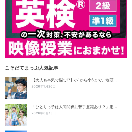
こそだてまっぷ人気記事
【大人も本気で悩む!?】小1から小6まで、地頭...
2026年1月26日
「ひとりっ子は人間関係に苦手意識あり？」思...
2026年6月15日