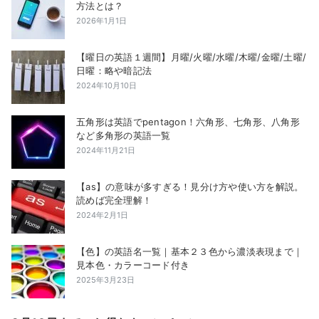
方法とは？
2026年1月1日
【曜日の英語１週間】月曜/火曜/水曜/木曜/金曜/土曜/
日曜：略や暗記法
2024年10月10日
五角形は英語でpentagon！六角形、七角形、八角形
など多角形の英語一覧
2024年11月21日
【as】の意味が多すぎる！見分け方や使い方を解説。
読めば完全理解！
2024年2月1日
【色】の英語名一覧｜基本２３色から濃淡表現まで｜
見本色・カラーコード付き
2025年3月23日