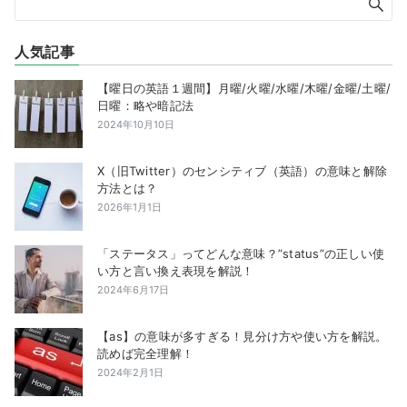
人気記事
【曜日の英語１週間】月曜/火曜/水曜/木曜/金曜/土曜/
日曜：略や暗記法
2024年10月10日
X（旧Twitter）のセンシティブ（英語）の意味と解除
方法とは？
2026年1月1日
「ステータス」ってどんな意味？”status”の正しい使
い方と言い換え表現を解説！
2024年6月17日
【as】の意味が多すぎる！見分け方や使い方を解説。
読めば完全理解！
2024年2月1日