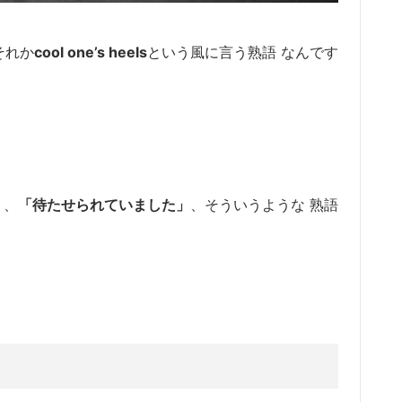
、それか
cool one’s heels
という風に言う熟語 なんです
 、
「待たせられていました」
、そういうような 熟語