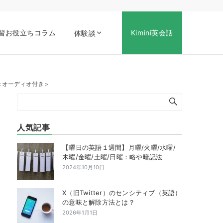
習お役立ちコラム
Kimini英会話
体験談
話】＜オーディオ付き＞
人気記事
【曜日の英語１週間】月曜/火曜/水曜/
木曜/金曜/土曜/日曜：略や暗記法
2024年10月10日
X（旧Twitter）のセンシティブ（英語）
の意味と解除方法とは？
2026年1月1日