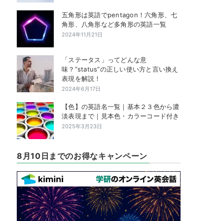
五角形は英語でpentagon！六角形、七
角形、八角形など多角形の英語一覧
2024年11月21日
「ステータス」ってどんな意
味？”status”の正しい使い方と言い換え
表現を解説！
2024年6月17日
【色】の英語名一覧｜基本２３色から濃
淡表現まで｜見本色・カラーコード付き
2025年3月23日
8月10日までのお得なキャンペーン