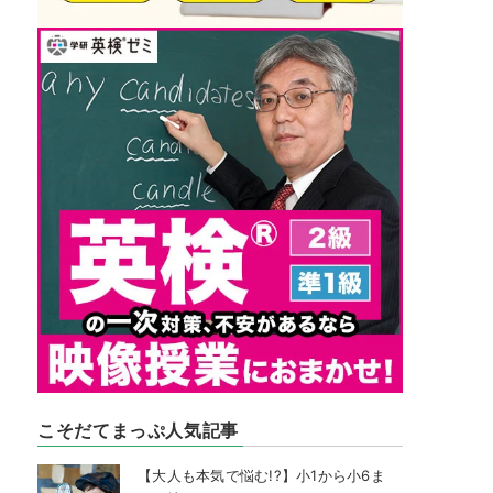
こそだてまっぷ人気記事
【大人も本気で悩む!?】小1から小6ま