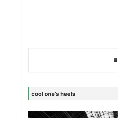
目
cool one’s heels