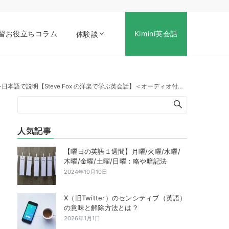
習お役立ちコラム
Kimini英会話
体験談
itches の熟語を日本語で説明【Steve Fox の洋楽で学ぶ英会話】＜オーディオ付き＞
人気記事
【曜日の英語１週間】月曜/火曜/水曜/
木曜/金曜/土曜/日曜：略や暗記法
2024年10月10日
X（旧Twitter）のセンシティブ（英語）
の意味と解除方法とは？
2026年1月1日