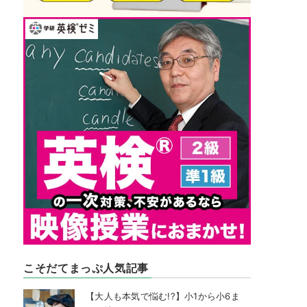
こそだてまっぷ人気記事
【大人も本気で悩む!?】小1から小6ま