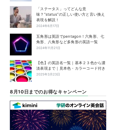
「ステータス」ってどんな意
味？”status”の正しい使い方と言い換え
表現を解説！
2024年6月17日
五角形は英語でpentagon！六角形、七
角形、八角形など多角形の英語一覧
2024年11月21日
【色】の英語名一覧｜基本２３色から濃
淡表現まで｜見本色・カラーコード付き
2025年3月23日
8月10日までのお得なキャンペーン