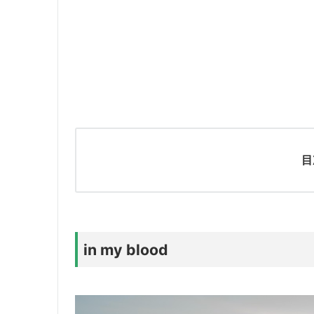
目
in my blood