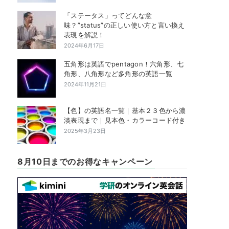
「ステータス」ってどんな意
味？”status”の正しい使い方と言い換え
表現を解説！
2024年6月17日
五角形は英語でpentagon！六角形、七
角形、八角形など多角形の英語一覧
2024年11月21日
【色】の英語名一覧｜基本２３色から濃
淡表現まで｜見本色・カラーコード付き
2025年3月23日
8月10日までのお得なキャンペーン