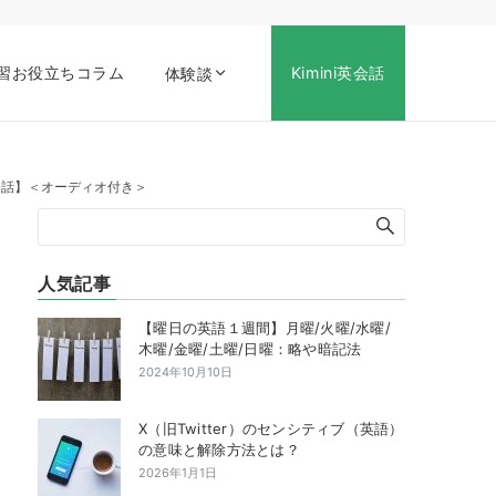
習お役立ちコラム
Kimini英会話
体験談
ぶ英会話】＜オーディオ付き＞
人気記事
【曜日の英語１週間】月曜/火曜/水曜/
木曜/金曜/土曜/日曜：略や暗記法
2024年10月10日
X（旧Twitter）のセンシティブ（英語）
の意味と解除方法とは？
2026年1月1日