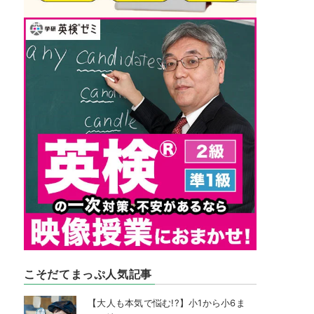
こそだてまっぷ人気記事
【大人も本気で悩む!?】小1から小6ま