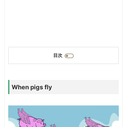
目次
When pigs fly