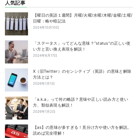
人気記事
【曜日の英語１週間】月曜/火曜/水曜/木曜/金曜/土曜/
日曜：略や暗記法
2024年10月10日
「ステータス」ってどんな意味？”status”の正しい使
い方と言い換え表現を解説！
2024年6月17日
X（旧Twitter）のセンシティブ（英語）の意味と解除
方法とは？
2026年1月1日
「a.k.a」って何の略語？意味や正しい読み方と使い
方、類似表現も解説！
2026年1月2日
【as】の意味が多すぎる！見分け方や使い方を解説。
読めば完全理解！