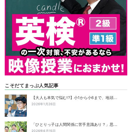
こそだてまっぷ人気記事
【大人も本気で悩む!?】小1から小6まで、地頭...
2026年1月26日
「ひとりっ子は人間関係に苦手意識あり？」思...
2026年6月15日