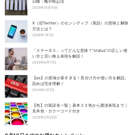
日曜：略や暗記法
2024年10月10日
X（旧Twitter）のセンシティブ（英語）の意味と解除
方法とは？
2026年1月1日
「ステータス」ってどんな意味？”status”の正しい使
い方と言い換え表現を解説！
2024年6月17日
【as】の意味が多すぎる！見分け方や使い方を解説。
読めば完全理解！
2024年2月1日
【色】の英語名一覧｜基本２３色から濃淡表現まで｜
見本色・カラーコード付き
2025年3月23日