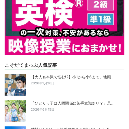
こそだてまっぷ人気記事
【大人も本気で悩む!?】小1から小6まで、地頭...
2026年1月26日
「ひとりっ子は人間関係に苦手意識あり？」思...
2026年6月15日