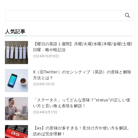
人気記事
【曜日の英語１週間】月曜/火曜/水曜/木曜/金曜/土曜/
日曜：略や暗記法
2024年10月10日
X（旧Twitter）のセンシティブ（英語）の意味と解除
方法とは？
2026年1月1日
「ステータス」ってどんな意味？”status”の正しい使
い方と言い換え表現を解説！
2024年6月17日
【as】の意味が多すぎる！見分け方や使い方を解説。
読めば完全理解！