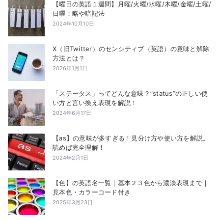
【曜日の英語１週間】月曜/火曜/水曜/木曜/金曜/土曜/
日曜：略や暗記法
2024年10月10日
X（旧Twitter）のセンシティブ（英語）の意味と解除
方法とは？
2026年1月1日
「ステータス」ってどんな意味？”status”の正しい使
い方と言い換え表現を解説！
2024年6月17日
【as】の意味が多すぎる！見分け方や使い方を解説。
読めば完全理解！
2024年2月1日
【色】の英語名一覧｜基本２３色から濃淡表現まで｜
見本色・カラーコード付き
2025年3月23日