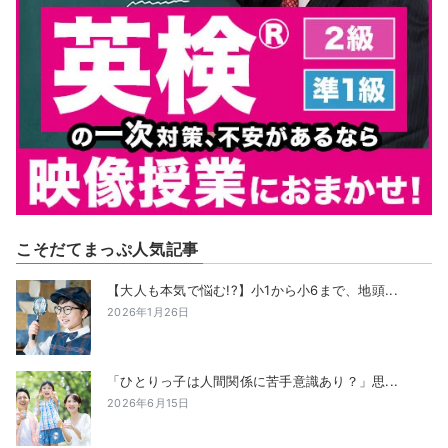
こそだてまっぷ人気記事
【大人も本気で悩む!?】小1から小6まで、地頭...
2026年1月26日
「ひとりっ子は人間関係に苦手意識あり？」思...
2026年6月15日