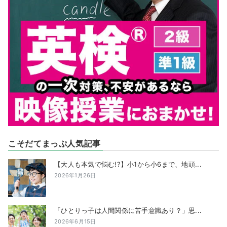
こそだてまっぷ人気記事
【大人も本気で悩む!?】小1から小6まで、地頭...
2026年1月26日
「ひとりっ子は人間関係に苦手意識あり？」思...
2026年6月15日