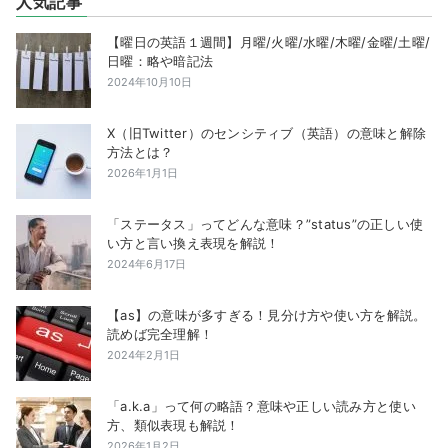
人気記事
【曜日の英語１週間】月曜/火曜/水曜/木曜/金曜/土曜/
日曜：略や暗記法
2024年10月10日
X（旧Twitter）のセンシティブ（英語）の意味と解除
方法とは？
2026年1月1日
「ステータス」ってどんな意味？”status”の正しい使
い方と言い換え表現を解説！
2024年6月17日
【as】の意味が多すぎる！見分け方や使い方を解説。
読めば完全理解！
2024年2月1日
「a.k.a」って何の略語？意味や正しい読み方と使い
方、類似表現も解説！
2026年1月2日